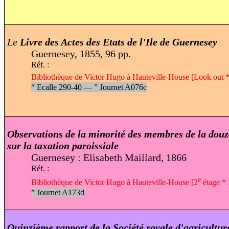
Le
Livre des Actes des Etats de l'Ile de Guernesey
Guernesey, 1855, 96 pp.
Réf. :
Bibliothèque de Victor Hugo à Hauteville-House [Look out *
“
Ecalle 290-40 —
”
Journet A076c
Observations de la minorité des membres de la douza
sur la taxation paroissiale
Guernesey : Elisabeth Maillard, 1866
Réf. :
e
Bibliothèque de Victor Hugo à Hauteville-House [2
étage * 
”
Journet A173d
Quinzième rapport de la Société royale d'agricultu