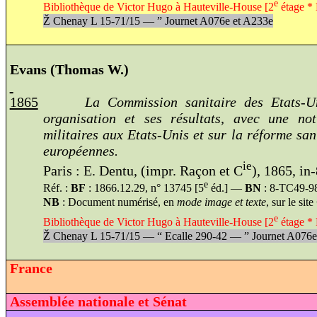
e
Bibliothèque de Victor Hugo à Hauteville-House [2
étage *
Ž
Chenay L 15-71/15 —
”
Journet A076e et A233e
Evans (Thomas W.)
1865
La Commission
sanitaire des Etats-U
organisation et ses résultats, avec une no
militaires aux Etats-Unis et sur la réforme san
européennes.
ie
Paris : E. Dentu, (impr. Raçon et C
), 1865, in-
e
Réf. :
BF
: 1866.12.29, n° 13745 [5
éd.] —
BN
: 8-TC49-9
NB
: Document numérisé, en
mode image et texte
, sur le site
e
Bibliothèque de Victor Hugo à Hauteville-House [2
étage * 
Ž
Chenay L 15-71/15 —
“
Ecalle 290-42 —
”
Journet A076e
France
Assemblée nationale et Sénat