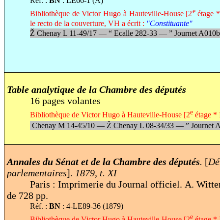
Réf. :
BN
: LE66-1 (A)
e
Bibliothèque de Victor Hugo à Hauteville-House [2
étage *
le recto de la couverture, VH a écrit :
"Constituante"
Ž
Chenay L 11-49/17 —
“
Ecalle 282-33 —
”
Journet A010b
Table analytique de la Chambre des députés
16 pages volantes
e
Bibliothèque de Victor Hugo à Hauteville-House [2
étage * 
Chenay M 14-45/10 —
Ž
Chenay L 08-34/33 —
”
Journet 
Annales du Sénat et de la Chambre des députés
.
[
Dé
parlementaires
].
1879, t. XI
Paris : Imprimerie du Journal officiel.
A. Witte
de 728 pp.
Réf. :
BN
: 4-LE89-36 (1879)
e
Bibliothèque de Victor Hugo à Hauteville-House [2
étage * 