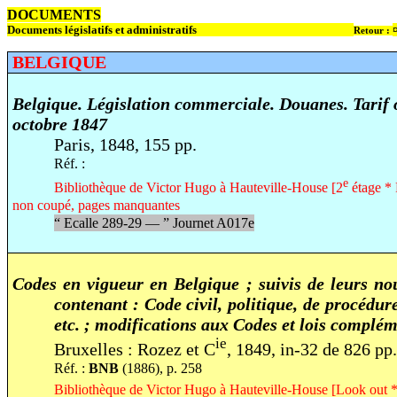
DOCUMENTS
Documents législatifs et administratifs
Retour :
BELGIQUE
Belgique. Législation commerciale. Douanes. Tarif o
octobre 1847
Paris, 1848, 155 pp.
Réf. :
e
Bibliothèque de Victor Hugo à Hauteville-House [2
étage * 
non coupé, pages manquantes
“
Ecalle 289-29 —
”
Journet A017e
Codes en vigueur en Belgique ;
suivis de leurs no
contenant : Code civil, politique, de procédur
etc. ; modifications aux Codes et lois complé
ie
Bruxelles : Rozez et C
, 1849, in-32 de 826 pp.
Réf. :
BNB
(1886), p. 258
Bibliothèque de Victor Hugo à Hauteville-House [Look out * 