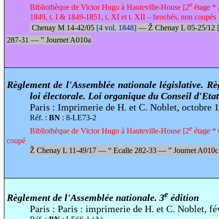
e
Bibliothèque de Victor Hugo à Hauteville-House [2
étage * 
1849, t. I & 1849-1851, t. XI et t. XII – brochés, non coupés
Chenay M 14-42/05
[4 vol. 1848]
—
Ž
Chenay L 05-25/12
287-31 —
”
Journet A010a
Règlement de l'Assemblée nationale législative. Rè
loi électorale. Loi organique du Conseil d'Etat
Paris : Imprimerie de H. et C. Noblet, octobre 
Réf. :
BN
: 8-LE73-2
e
Bibliothèque de Victor Hugo à Hauteville-House [2
étage * 
coupé
Ž
Chenay L 11-49/17 —
“
Ecalle 282-33 —
”
Journet A010c
e
Règlement de l'Assemblée nationale. 3
édition
Paris : Paris : imprimerie de H. et C. Noblet, fé