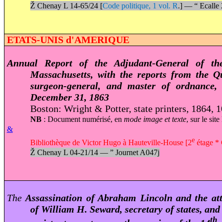
Ž
Chenay L 14-65
/
24 [
Code politique, 1 vol. R
.] —
“
Ecalle
ETATS-UNIS d'AMERIQUE
Annual Report of the Adjudant-General of t
Massachusetts, w
ith the reports from the Q
surgeon-general, and master of ordnance,
December 31, 1863
Boston: Wright & Potter, state printers, 1864, 
NB
: Document numérisé, en
mode image et texte
, sur le site
&
e
Bibliothèque de Victor Hugo à Hauteville-House [2
étage * 
Ž
Chenay L 04-21/14 —
”
Journet A047j
The
Assassination of Abraham Lincoln and the att
of William H. Seward, secretary of states, an
th