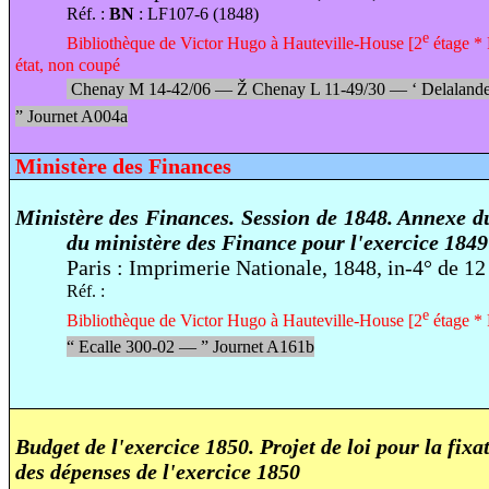
Réf. :
BN
: LF107-6 (1848)
e
Bibliothèque de Victor Hugo à Hauteville-House [2
étage * 
état, non coupé
Chenay M 14-42/06 —
Ž
Chenay L 11-49/30 —
‘
Delaland
”
Journet A004a
Ministère des Finances
Ministère des Finances. Session de 1848. Annexe d
du ministère des Finance pour l'exercice 1849
Paris : Imprimerie Nationale, 1848, in-4° de 12
Réf. :
e
Bibliothèque de Victor Hugo à Hauteville-House [2
étage * 
“
Ecalle 300-02 —
”
Journet A161b
Budget de l'exercice 1850. Projet de loi pour la fixat
des dépenses de l'exercice 1850