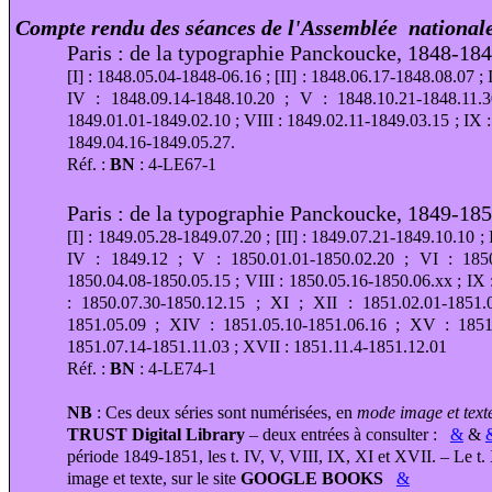
Compte rendu des séances de l'Assemblée nationale 
Paris : de la typographie Panckoucke, 1848-1849
[I] : 1848.05.04-1848-06.16 ; [II] : 1848.06.17-1848.08.07 ; 
IV : 1848.09.14-1848.10.20 ; V : 1848.10.21-1848.11.
1849.01.01-1849.02.10 ; VIII : 1849.02.11-1849.03.15 ; IX 
1849.04.16-1849.05.27.
Réf. :
BN
:
4-LE67-1
Paris : de la typographie Panckoucke, 1849-1851
[I] : 1849.05.28-1849.07.20 ; [II] : 1849.07.21-1849.10.10 ; 
IV : 1849.12 ; V : 1850.01.01-1850.02.20 ; VI : 1850
1850.04.08-1850.05.15 ; VIII : 1850.05.16-1850.06.xx ; IX
: 1850.07.30-1850.12.15 ; XI ; XII : 1851.02.01-1851.
1851.05.09 ; XIV : 1851.05.10-1851.06.16 ; XV : 1851
1851.07.14-1851.11.03 ; XVII : 1851.11.4-1851.12.01
Réf. :
BN
:
4-LE74-1
NB
: Ces deux séries sont numérisées, en
mode image et text
TRUST Digital Library
– deux entrées à consulter :
&
&
période 1849-1851, les t. IV, V, VIII, IX, XI et XVII. – Le t
image et texte, sur le site
GOOGLE BOOKS
&