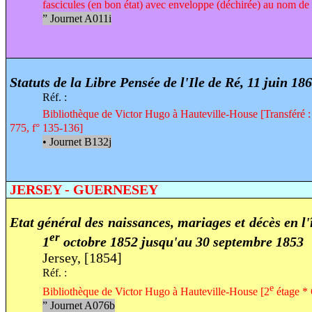
fascicules (en bon état) avec enveloppe (déchirée) au nom d
”
Journet A011i
Statuts de la Libre Pensée de l'Ile de Ré, 11 juin 18
Réf. :
Bibliothèque de Victor Hugo à Hauteville-House [Transféré : 
775, f° 135-136]
•
Journet B132j
JERSEY - GUERNESEY
Etat général des naissances, mariages et décès en l'
er
1
octobre 1852 jusqu'au 30 septembre 1853
Jersey, [1854]
Réf. :
e
Bibliothèque de Victor Hugo à Hauteville-House [2
étage * 
”
Journet A076b