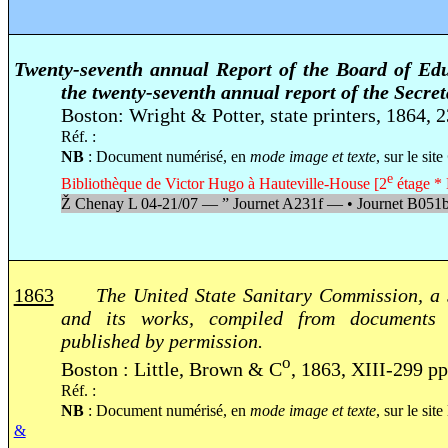
Twenty-seventh annual Report of the Board of Edu
the twenty-seventh annual report of the Secret
Boston: Wright & Potter, state printers, 1864,
Réf. :
NB
: Document numérisé, en
mode image et texte
, sur le site
e
Bibliothèque de Victor Hugo à Hauteville-House [2
étage * 
Ž
Chenay L 04-21/07 —
”
Journet A231f —
•
Journet B051
1863
The United State Sanitary Commission, a 
and its works, compiled from documents 
published by permission.
o
Boston : Little, Brown & C
, 1863, XIII-299 pp
Réf. :
NB
: Document numérisé, en
mode image et texte
, sur le site
&