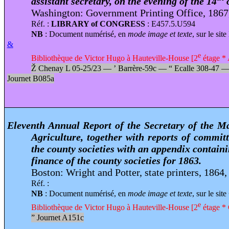
assistant secretary, on the evening of the 14
o
Washington: Government Printing Office, 1867
Réf. :
LIBRARY of CONGRESS
: E457.5.U594
NB
: Document numérisé, en
mode image et texte
, sur le site
&
e
Bibliothèque de Victor Hugo à Hauteville-House [2
étage * A
Ž
Chenay L 05-25/23 —
’
Barrère-59c —
“
Ecalle 308-47 
Journet B085a
Eleventh Annual Report of the Secretary of the M
Agriculture, together with reports of committ
the county societies with an appendix containi
finance of the county societies for 1863.
Boston: Wright and Potter, state printers, 1864,
Réf. :
NB
: Document numérisé, en
mode image et texte
, sur le site
e
Bibliothèque de Victor Hugo à Hauteville-House [2
étage * C
”
Journet A151c