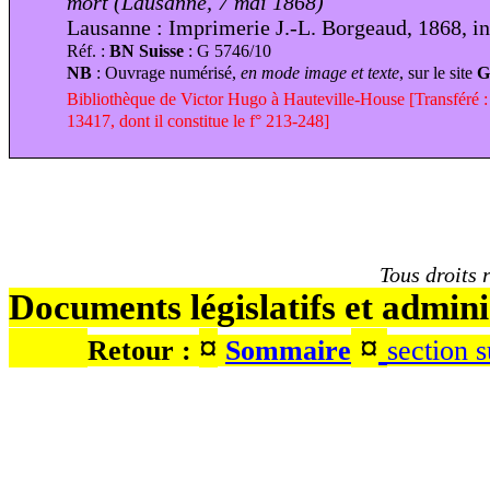
mort (Lausanne, 7 mai 1868)
Lausanne : Imprimerie J.-L. Borgeaud, 1868, in
Réf. :
BN Suisse
: G 5746/10
NB
: Ouvrage numérisé,
en mode image et texte
, sur le site
G
Bibliothèque de Victor Hugo à Hauteville-House [Transféré : r
13417, dont il constitue le f° 213-248]
Tous droits réservés
Documents législat
¤
¤
Retour :
Sommaire
section 