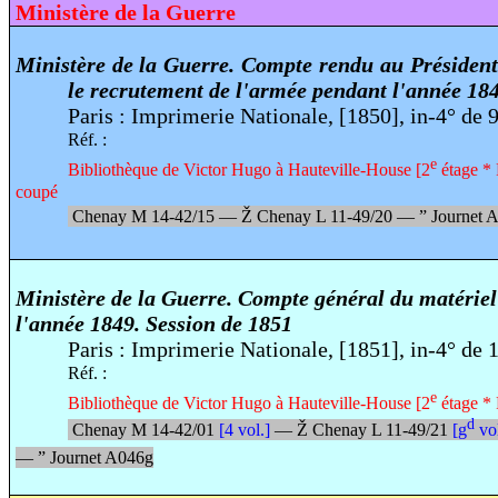
Ministère de la Guerre
Ministère de la Guerre. Compte rendu au Président
le recrutement de l'armée pendant l'année 18
Paris : Imprimerie Nationale, [1850], in-4° de 
Réf. :
e
Bibliothèque de Victor Hugo à Hauteville-House [2
étage * 
coupé
Chenay M 14-42/15 —
Ž
Chenay L 11-49/20 —
”
Journet 
Ministère de la Guerre. Compte général du matériel
l'année 1849. Session de 1851
Paris : Imprimerie Nationale, [1851], in-4° de 
Réf. :
e
Bibliothèque de Victor Hugo à Hauteville-House [2
étage * 
d
Chenay M 14-42/01
[4 vol.]
—
Ž
Chenay L 11-49/21
[g
vol
—
”
Journet A046g