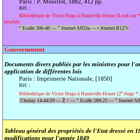
Paris : P. Mouillot, 1882, 412 pp.
Réf. :
Bibliothèque de Victor Hugo à Hauteville-House [Look out * 
brochés
“
Ecalle 306-40 —
”
Journet A053a —
•
Journet B127c
Gouvernement
Documents divers publiés par les ministres pour l'
application de différentes lois
Paris : Imprimerie Nationale, [1850]
Réf. :
e
Bibliothèque de Victor Hugo à Hauteville-House [2
étage * 
Chenay 14-44/29 —
Ž
v
—
“
Ecalle 289-25 —
”
Journet A
Tableau général des propriétés de l'Etat dressé en 
modifications pour l'année 1849