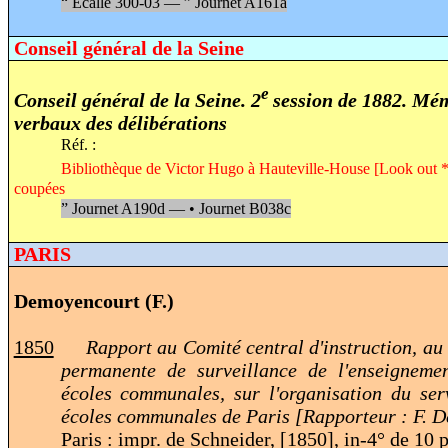
“
Ecalle 300-03 —
”
Journet A161a
Conseil général de la Seine
e
Conseil général de la Seine. 2
session de 1882. Mém
verbaux des délibérations
Réf. :
Bibliothèque de Victor Hugo à Hauteville-House [Look out *
coupées
”
Journet A190d —
•
Journet B038c
PARIS
Demoyencourt (F.)
1850
Rapport au Comité central d'instruction, a
permanente de surveillance de l'enseigneme
écoles communales, sur l'organisation du ser
écoles communales de Paris [Rapporteur : F. 
Paris : impr. de Schneider, [1850], in-4° de 10 