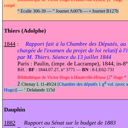
coupé
“
Ecalle 306-39 —
”
Journet A007b —
•
Journet B127b
Thiers (Adolphe)
1844
:
Rapport fait à la Chambre des Députés, au
chargée de l'examen du projet de loi relatif à l'
par M. Thiers. Séance du 13 juillet 1844
Paris : Paulin, (impr. de Lacrampe),
1844, in-8°
Réf. :
BF
: 1844.07.27, n° 3771 —
BN
: 8-LE62-731
e
Bibliothèque de Victor Hugo à Hauteville-House [2
étage * 
d
Ž
Chenay L
11-49
/
24
[Chambre des députés 1 g
vol. (avec 
Hugo)]
—
‘
Delalande 115d
Dauphin
1882
Rapport au Sénat sur le budget de 1883