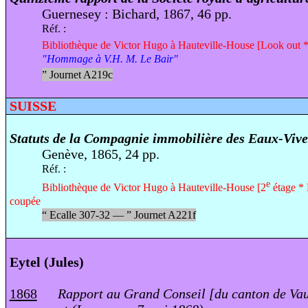
Guernesey : Bichard, 1867, 46 pp.
Réf. :
Bibliothèque de Victor Hugo à Hauteville-House [Look out 
"Hommage à V.H. M. Le Bair"
”
Journet A219c
SUISSE
Statuts de la Compagnie immobilière des Eaux-Vive
Genève, 1865, 24 pp.
Réf. :
e
Bibliothèque de Victor Hugo à Hauteville-House [2
étage * 
coupée
“
Ecalle 307-32 —
”
Journet A221f
Eytel (Jules)
1868
Rapport au Grand Conseil [du canton de Vau