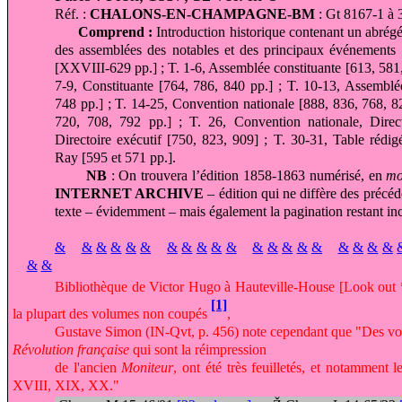
Réf. :
CHALONS-EN-CHAMPAGNE-BM
: Gt 8167-1 à 
Comprend :
Introduction historique contenant un abrég
des assemblées des notables et des principaux événements 
[XXVIII-629 pp.] ; T. 1-6, Assemblée constituante [613, 581,
7-9, Constituante [764, 786, 840 pp.] ; T. 10-13, Assemblée
748 pp.] ; T. 14-25, Convention nationale [888, 836, 768, 8
720, 708, 792 pp.] ; T. 26, Convention nationale, Direc
Directoire exécutif [750, 823, 909] ; T. 30-31, Table rédig
Ray [595 et 571 pp.].
NB
: On trouvera l’édition 1858-1863
numérisé, en
mo
INTERNET ARCHIVE
– édition qui ne diffère des précéde
texte – évidemment – mais également la pagination restant in
&
&
&
&
&
&
&
&
&
&
&
&
&
&
&
&
&
&
&
&
&
&
Bibliothèque de Victor Hugo à Hauteville-House [Look out *
[1]
la plupart des volumes non coupés
,
Gustave Simon (IN-Qvt, p. 456) note cependant que "Des volu
Révolution française
qui sont la réimpression
de l'ancien
Moniteur
, ont été très feuilletés, et notammen
XVIII, XIX, XX."