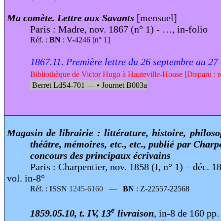
Ma comète. Lettre aux Savants
[mensuel] –
Paris : Madre, nov. 1867 (n° 1) - …, in-folio
Réf. :
BN
: V-4246 [n° 1]
1867.11. Première lettre du 26 septembre au 27
Bibliothèque de Victor Hugo à Hauteville-House [Disparu : re
Berret LdS4-701 —
•
Journet B003a
Magasin de librairie : littérature, histoire, philos
théâtre, mémoires, etc., etc., publié par Charpe
concours des principaux écrivains
Paris : Charpentier, nov. 1858 (I, n° 1) – déc. 1
vol. in-8°
Réf. :
ISSN
1245-6160 —
BN
: Z-22557-22568
e
1859.05.10, t. IV, 13
livraison
, in-8 de 160 pp.