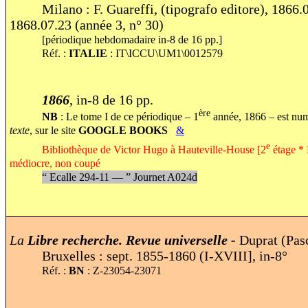
Milano : F. Guareffi, (tipografo editore), 1866.
1868.07.23 (année 3,
n° 30)
[périodique hebdomadaire in-8 de 16 pp.]
Réf. :
ITALIE
:
IT\ICCU\UM1\0012579
1866
, in-8 de 16 pp.
ère
NB
: Le tome I de ce périodique – 1
année, 1866 – est num
texte
, sur le site
GOOGLE BOOKS
&
e
Bibliothèque de Victor Hugo à Hauteville-House [2
étage * F
médiocre, non coupé
“
Ecalle 294-11 —
”
Journet A024d
La
Libre
recherche. Revue universelle -
Duprat (Pasc
Bruxelles : sept. 1855-1860 (I-XVIII], in-8°
Réf. :
BN
: Z-23054-23071