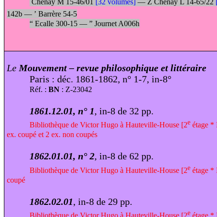
Chenay M 15-46/01
[32 volumes]
—
Ž
Chenay L 14-65/22
142b —
’
Barrère 54-5
“
Ecalle 300-15 —
”
Journet A006h
Le
Mouvement – revue philosophique et littéraire
Paris : déc. 1861-1862, n° 1-7, in-8°
Réf. :
BN
: Z-23042
1861.12.01, n° 1
, in-8 de 32 pp.
e
Bibliothèque de Victor Hugo à Hauteville-House [2
étage * F
ex. coupé et 2 ex. non coupés
1862.01.01, n° 2
, in-8 de 62 pp.
e
Bibliothèque de Victor Hugo à Hauteville-House [2
étage * 
coupé
1862.02.01
, in-8 de 29 pp.
e
Bibliothèque de Victor Hugo à Hauteville-House [2
étage * 