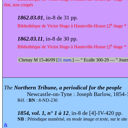
état, non coupés
1862.03.01
, in-8 de 31 pp.
e
Bibliothèque de Victor Hugo à Hauteville-House [2
étage * 
1862.03.11
, in-8 de 30 pp.
e
Bibliothèque de Victor Hugo à Hauteville-House [2
étage * 
Chenay M 15-46/09 [
11 num
.] —
“
Ecalle 300-29 —
”
Journ
The
Northern Tribune, a periodical for the people
Newcastle-on-Tyne : Joseph Barlow, 1854-1855
Réf. :
BN
: 8-ND-230
1854, vol. 1, n° 1 à 12
, in-8 de [4]-IV-420 pp.
NB
: Périodique numérisé, en
mode image et texte
, sur le sit
&