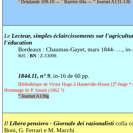
‘
Delalande 109-10 —
’
Barrère 60a —
”
Journet A131-136
Le
Lecteur, simples éclaircissements sur l'agricultur
l'éducation
Bordeaux :
Chaumas-Gayet,
mars 1844- …, in-
Réf. :
BN
: Z-53098
1844.11, n° 9
, in-16 de 60 pp.
e
Bibliothèque de Victor Hugo à Hauteville-House [2
étage * 
Hommage de P. Jonain (1862 ?)
”
Journet A139g
Il
Libero pensiero - Giornale dei razionalisti
colla c
Boni, G. Ferrari e M. Macchi