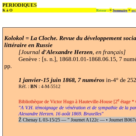
PERIODIQUES
K à O
¤
¤
Retour :
Sommaire
sec
Kolokol = La Cloche. Revue du développement social,
littéraire en Russie
[Journal
d'Alexandre Herzen
, en français]
Genève : [s. n.], 1868.01.01-1868.06.15, 7 num
pp.
1 janvier-15 juin 1868, 7 numéros
in-4° de 25
Réf. :
BN
: 4-M-5512
e
Bibliothèque de Victor Hugo à Hauteville-House [2
étage * C
"A V.H. témoignage de vénération et de sympathie de la part
Alexandre Herzen. 16 août 1869. Bruxelles"
Ž
Chenay L 03-15/25 —
”
Journet A122c —
•
Journet B067