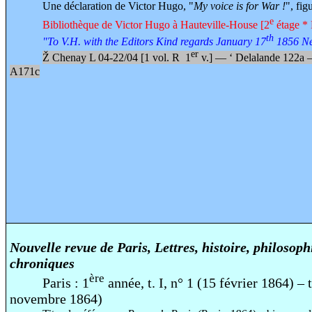
Une déclaration de Victor Hugo,
"
My voice is for War !
", fig
e
Bibliothèque de Victor Hugo à Hauteville-House [2
étage * 
th
"To V.H. with the Editors Kind regards January 17
1856 Ne
er
Ž
Chenay L 04-22/04 [1 vol. R 1
v.] —
‘
Delalande 122a
A171c
Nouvelle revue de Paris, Lettres, histoire, philosophi
chroniques
ère
Paris : 1
année, t. I, n° 1 (15 février 1864) – t
novembre 1864)