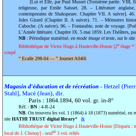
[Lui et Elle, par Paul Musset (Troisième partie. VIII, fin).
religieuse, par Emile Saisset. 28. – Littérature anglais
contemporains de Shakspeare. Chapitre VII. A suivre]. 46
Jules Girard (Chapitre II. A suivre). 71. – Mémoires hist
Caboche. (A suivre). 96. – Fontarabie, note de voyage. [Poè
L’Année littéraire. Chapitre IX. 5 mai 1859. Les Théâtres, pa
NB
: Périodique numérisé, en
mode image et texte
, sur le sit
e
Bibliothèque de Victor Hugo à Hauteville-House [2
étage * 
coupé
“
Ecalle 298-04 —
”
Journet A040i
Magasin d'éducation et de récréation
- Hetzel (Pierre
Stahl], Macé (Jean), dir.
Paris : 1864.1894, 60 vol. gr. in-8°
Réf. :
BN
: 4-R-24
NB
. On trouvera les vol. 1 (1864) à 18 (1873) numérisé, en
m
site
HATHI TRUST digital library
*
&
Bibliothèque de Victor Hugo à Hauteville-House [Disparu : m
nt
local de J. Chenay] - seul
3 vol. reliés