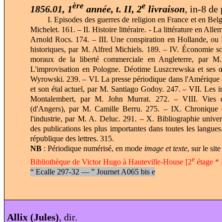
ère
e
1856.01, 1
année, t. II, 2
livraison
, in-8 de
I. Episodes des guerres de religion en France et en Belgique
Michelet. 161. – II. Histoire littéraire. - La littérature en Al
Arnold Rocs. 174. – III. Une conspiration en Hollande, ou
historiques, par M. Alfred Michiels. 189. – IV. Économie soc
moraux de la liberté commerciale en Angleterre, par M
L'improvisation en Pologne. Déotime Luszcrewska et ses 
Wyrowski. 239. – VI. La presse périodique dans l'Amérique 
et son étal actuel, par M. Santiago Godoy. 247. – VII. Les in
Montalembert, par M. John Murrat. 272. – VIII. Vies 
(d'Angers), par M. Camille Berru. 275. – IX. Chronique d
l'industrie, par M. A. Deluc. 291. – X. Bibliographie unive
des publications les plus importantes dans toutes les langue
république des lettres. 315.
NB
: Périodique numérisé, en mode
image et texte
, sur le sit
e
Bibliothèque de Victor Hugo à Hauteville-House [2
étage * 
“
Ecalle 297-32 —
”
Journet A065 bis e
Allix (Jules)
, dir.