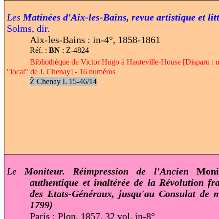
Les
Matinées d'Aix-les-Bains, revue artistique et lit
Solms, dir.
Aix-les-Bains : in-4°, 1858-1861
Réf. :
BN
: Z-4824
Bibliothèque de Victor Hugo à Hauteville-House [Disparu : m
"local" de J. Chenay] - 16 numéros
Ž
Chenay L
15-46/14
Le
Moniteur. Réimpression de l'Ancien
Moni
authentique et inaltérée de la Révolution fr
des Etats-Généraux, jusqu'au Consulat de
1799)
Paris : Plon, 1857, 32 vol. in-8°