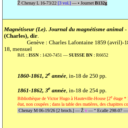
Ž
Chenay L 16-73/22
[3 vol.]
—
•
Journet
B132g
Magnétiseur (Le). Journal du magnétisme animal
(Charles), dir
.
Genève : Charles Lafontaine 1859 (avril)-187
18, mensuel
Réf. :
ISSN
: 1420-7451 —
SUISSE BN
: R6652
e
1860-1861, 2
année
, in-18 de 250 pp.
e
1861-1862, 3
année
, in-18 de 254 pp.
e
Bibliothèque de Victor Hugo à Hauteville-House [2
étage * 
état, non coupées ; dans la table des matières, des chapitres 
Chenay M 06-19/26 [2 broch.] —
Ž
v
—
“
Ecalle 298-07 