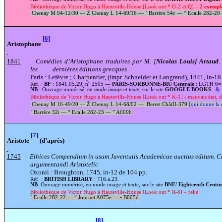
Bibliothèque de Victor Hugo à Hauteville-House [Look out * O-2 et Q] –
2 exempl
Chenay M 04-12/30 —
Ž
Chenay L 14-69
/
16 —
’
Barrère 54c —
“
Ecalle 282-2
[6]
Aristophane
1841
Comédies d’Aristophane traduites par M. [
Nicolas Louis] Artaud
.
les dernières éditions grecques
Paris : Lefèvre ; Charpentier, (impr.
Schneider et Langrand), 1841, in-18
Réf. :
BF
: 1841.05.29, n° 2505 —
PARIS-SORBONNE-BIU Centrale
: LGTH 6=
NB
: Ouvrage numérisé, en
mode image et texte
, sur le site
GOOGLE BOOKS
&
Bibliothèque de Victor Hugo à Hauteville-House [Look out * K-1] - mauvais état, dé
Chenay M 16-49/20 —
Ž
Chenay L 14-68/02 —
Berret ChâtII-379
[qui donne la 
’
Barrère 32i —
“
Ecalle 282-23 —
”
A009b
[7]
Aristote
(d’après)
1745
Ethices Compendium in usum Juventutis Academicae auctius editum. C
argumentandi Aristotelic
Oxonii : Broughton, 1745, in-12 de 104 pp.
Réf. :
BRITISH LIBRARY
: 716.a.23.
NB
. Ouvrage numérisé, en mode image et texte, sur le site
BNF/ Eighteenth Centur
Bibliothèque de Victor Hugo à Hauteville-House [Look out * R-8] – relié
’
Ecalle 282-22 —
”
Journet A075e —
•
B005d
[8]