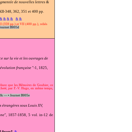
ugmentée de nouvelles lettres &
XII-348, 362, 351 et 400 pp.
&
&
&
&
&
&
II (359 pp.) et VII (400 pp.), reliés
ournet B005d
 sur la vie et les ouvrages de
Révolution française
"-1, 1825,
liure que les
Mémoires
de Gouhier, ce
cheté, par F.-V. Hugo, en même temps,
08k —
•
Journet B005e
s étrangères sous Louis XV,
nne
", 1857-1858, 5 vol. in-12 de
Library*
&