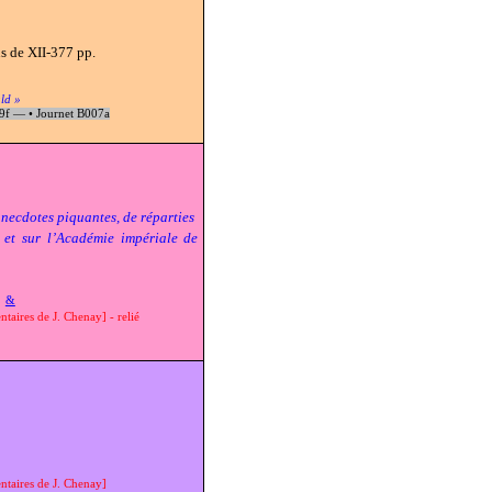
us de XII-377 pp.
ld »
09f —
•
Journet B007a
necdotes piquantes, de réparties
 et sur l’Académie impériale de
&
taires de J. Chenay] - relié
ntaires de J. Chenay]