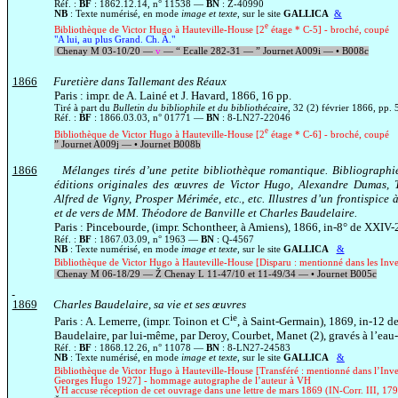
Réf. :
BF
: 1862.12.14, n° 11538 —
BN
: Z-40990
NB
: Texte numérisé, en mode
image et texte
, sur le site
GALLICA
&
e
Bibliothèque de Victor Hugo à Hauteville-House [2
étage * C-5] - broché, coupé
"A lui, au plus Grand.
Ch. A."
Chenay M 03-10/20 —
v
—
“
Ecalle 282-31 —
”
Journet A009i —
•
B008c
1866
Furetière dans Tallemant des Réaux
Paris : impr. de A. Lainé et J. Havard, 1866, 16 pp.
Tiré à part du
Bulletin du bibliophile et du bibliothécaire
, 32 (2) février 1866, pp. 
Réf. :
BF
: 1866.03.03, n° 01771 —
BN
: 8-LN27-22046
e
Bibliothèque de Victor Hugo à Hauteville-House [2
étage * C-6] - broché, coupé
”
Journet A009j
—
•
Journet
B008b
1866
Mélanges tirés d’une petite bibliothèque romantique. Bibliographi
éditions originales des œuvres de Victor Hugo, Alexandre Dumas, T
Alfred de Vigny, Prosper Mérimée, etc., etc. Illustres d’un frontispice 
et de vers de MM. Théodore de Banville et Charles Baudelaire.
Paris : Pincebourde, (impr. Schontheer, à Amiens), 1866, in-8° de XXIV-
Réf. :
BF
: 1867.03.09, n° 1963 —
BN
: Q-4567
NB
: Texte numérisé, en mode
image et texte
, sur le site
GALLICA
&
Bibliothèque de Victor Hugo à Hauteville-House [Disparu : mentionné dans les Inve
Chenay M 06-18/29 —
Ž
Chenay L 11-47/10 et 11-49/34 —
•
Journet B005c
1869
Charles Baudelaire, sa vie et ses œuvres
ie
Paris : A. Lemerre, (impr. Toinon et C
, à Saint-Germain), 1869, in-12 de
Baudelaire, par lui-même, par Deroy, Courbet, Manet (2), gravés à l’ea
Réf. :
BF
: 1868.12.26, n° 11078 —
BN
: 8-LN27-24583
NB
: Texte numérisé, en mode
image et texte
, sur le site
GALLICA
&
Bibliothèque de Victor Hugo à Hauteville-House [Transféré : mentionné dans l’Invent
Georges Hugo 1927] - hommage autographe de l’auteur à VH
VH accuse réception de cet ouvrage dans une lettre de mars 1869 (IN-Corr. III, 179