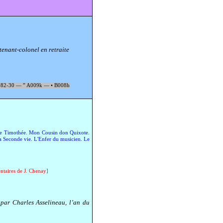
utenant-colonel en retraite
82-30 —
”
A009k
—
•
B008h
 de Timothée. Mon Cousin don Quixote.
 Seconde vie. L'Enfer du musicien. Le
ntaires de J. Chenay]
 par Charles Asselineau, l’an du