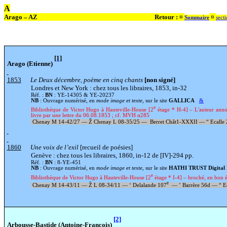
A
Arago – AZ
Retour : ¤
¤
Sommaire
sect
[1]
Arago (Etienne)
1853
Le Deux décembre, poème en cinq chants
[non signé]
Londres et New York : chez tous les libraires, 1853, in-32
Réf. :
BN
: YE-14305 & YE-20237
NB
: Ouvrage numérisé, en
mode image et texte
, sur le site
GALLICA
&
e
Bibliothèque de Victor Hugo à Hauteville-House [2
étage * H-4] – L'auteur anno
livre par une lettre du 06.08.1853 ; cf. MVH α285
Chenay M 14-42/27 —
Ž
Chenay L 08-35/25 —
Berret Chât1-XXXII —
“
Ecalle
1860
Une voix de l’exil
[recueil de poésies]
Genève : chez tous les libraires, 1860, in-12 de [IV]-294 pp.
Réf. :
BN
: 8-YE-451
NB
: Ouvrage numérisé, en
mode image et texte
, sur le site
HATHI TRUST Digital 
e
Bibliothèque de Victor Hugo à Hauteville-House [2
étage * I-4] – broché, en bon 
e
Chenay M 14-43/11 —
Ž
L 08-34/11 —
‘
Delalande 107
—
’
Barrère 56d —
“
E
[2]
Arbousse-Bastide (Antoine-François)