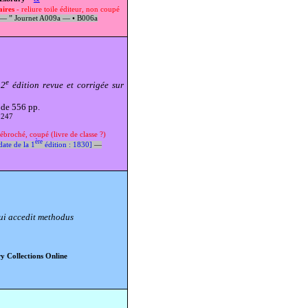
aires
- reliure toile éditeur, non coupé
0 —
”
Journet A009a —
•
B006a
e
 2
édition revue et corrigée sur
 de 556 pp.
 247
broché, coupé (livre de classe ?)
ère
date de la 1
édition : 1830]
—
ui accedit methodus
y Collections Online