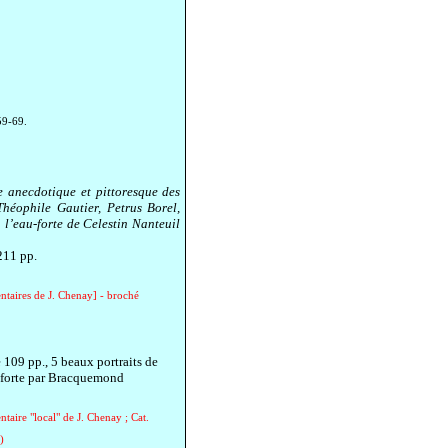
59-69.
e anecdotique et pittoresque des
héophile Gautier, Petrus Borel,
à l’eau-forte de Celestin Nanteuil
211 pp.
ntaires de J. Chenay] - broché
 109 pp., 5 beaux portraits de
u-forte par Bracquemond
aire "local" de J. Chenay ; Cat.
)