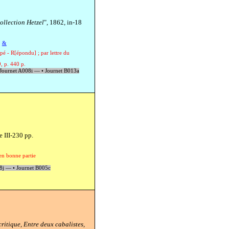
ollection Hetzel
", 1862, in-18
&
é - R[épondu] ; par lettre du
9, p. 440 p.
Journet A008i —
•
Journet B013a
e III-230 pp.
en bonne partie
08j —
•
Journet B005c
ritique, Entre deux cabalistes,