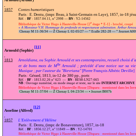
1857
Contes humoristiques
Paris : E. Dentu, (impr. Beau, à Saint-Germain en Laye), 1857, in-18 jés
Réf. :
BF
: 1857.04.11, n° 2998 —
BN
: Y2-14562
e
Bibliothèque de Victor Hugo à Hauteville-House [2
étage * E-1] - broché, coupé
« A Monsieur V.H. Hommage de profonde et respectueuse admiration.
Arthur Arnou
Chenay M 11-36
/
34 —
Ž
Chenay L 02-05/27 —
“
Ecalle 282-28 —
”
Journet A0
[11]
Arnould (Sophie)
1813
Arnoldiana, ou Sophie Arnould et ses contemporains, recueil choisi d’a
lle
et de bons mots de M
Arnould ; précédé d’une notice sur sa vie
Musique ; par l'auteur du "Bievriana"
[Pierre François Albéric Deville]
Paris : Gérard, 1813, in-12 de 380 pp., portr.
Réf. :
BF
: 1813.02.26 n° 623 —
BN
: RES8-LN27-665
NB
: Ouvrage numérisé, en mode
image et texte
, sur le site
INTERNET ARCHIVE
Bibliothèque de Victor Hugo à Hauteville-House [Disparu : mentionné dans les Inven
Chenay M 11-37/04 —
Ž
Chenay L 04-23/34 —
•
Journet B007b
[12]
Asseline (Alfred)
1857
L’Enlèvement d’Hélène
Paris : E. Dentu, (impr. de Bonaventure), 1857, in-18
Réf. :
BF
: 1856.12.27, n° 11849 —
BN
: Y2-14701
Bibliothèque de Victor Hugo à Hauteville-House [Disparu : mentionné dans les Inve