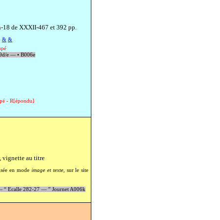
in-18 de XXXII-467 et 392 pp.
&
&
upé
09d/e —
•
B006e
upé - R[épondu]
 vignette au titre
risée en mode
image et texte
, sur le site
 —
“
Ecalle 282-27 —
”
Journet A006k