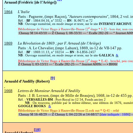
Arnaud (Frédéric [de l’Ariège])
1864
L’Italie
Paris : Pagnerre, (impr. Raçon), "
Auteurs contemporains
", 1864, 2 vol. 
Réf. :
BF
: 1864.04.16, n° 3332 —
BN
: K-9671 et 72
NB
: Ouvrage numérisé, en
mode image et texte
, sur le site
INTERNET ARCHIVE
e
Bibliothèque de Victor Hugo à Hauteville-House [2
étage * I-2] - bon état, non co
Chenay M 14-43/10 —
Ž
Chenay L 08-33/31 —
’
Ecalle 282-26 —
“
Journet A0
1869
La Révolution
de 1869 ; par F. Arnaud (de l'Ariège)
Paris : A. Le Chevalier, (impr.
Lahure), 1869, in-12 de VII-147 pp.
Réf. :
BF
: 1869.11.13, n° 10214
— BN
: 8-LB56-2457
NB
: Ouvrage numérisé, en
mode image et texte
, sur le site
GALLICA
&
e
Bibliothèque de Victor Hugo à Hauteville-House [2
étage * E-4] - broché, peu co
Ž
Chenay L 03-13/11 —
’
Ecalle 282-25 —
”
Journet A009c —
•
B006f
[9]
Arnauld d’Andilly (Robert)
1668
Lettres de Monsieur Arnauld d’Andilly
Paris : J. B. Loyson, (impr. de Mille de Beaujeu), 1668, in-12 de 455 pp.,
Réf. :
VERSAILLES-BM
: Port-Royal in-12 54, Fonds ancien 2
NB
: On trouvera, publiée par le même éditeur, une édition de 1676, numé
GOOGLE BOOKS
&
Bibliothèque de Victor Hugo à Hauteville-House [Look out * Q-4] – relié
Chenay M 16-48/29 —
Ž
Chenay L 04-22/26 et 14-68/17 [
date indiquée : 1686
]
[10]
Arnould (Arthur)