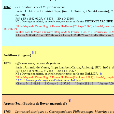
1862
Le Christianisme et l’esprit moderne
Paris : J. Hetzel – Librairie Claye, (impr. L. Toinon, à Saint-Germain), "
C
de 328 pp.
Réf. :
BF
: 1862.09.27, n° 8374 —
BN
: D-23664
NB
: Ouvrage numérisé, en
mode image et texte
, sur le site
INTERNET ARCHIVE
e
Bibliothèque de Victor Hugo à Hauteville-House [2
étage * D-3] - broché, peu coup
1862.07.24
publiée dans la
Revue d’histoire littéraire de la France
, t. 36, n° 3, 3° trimestre 192
Chenay M 03-08/10 et 03/09/07 —
Ž
Chenay L 11-46/26 —
“
Ecalle 282-17 —
”
[3]
Ardillaux (Eugène)
1870
Efflorescence, recueil de poésies
Paris : Arnauld de Vresse, (impr. Lambert-Caron, Amiens), 1870, in-12 d
Réf. :
BF
: 1870.03.19, n° 2258 —
BN
: YE-14327
NB
: Ouvrage numérisé, en
mode image et texte
,
sur le site
GALLICA
&
Bibliothèque de Victor Hugo à Hauteville-House [Look out * P-1] - broché, coupé 
" A V.H. hommage de respect et d’admiration. Ardillaux"
Chenay M 13-41/02 —
Ž
Chenay L 12-57/06 —
“
Ecalle 282-18 —
”
Journet A0
[4]
Argens (Jean-Baptiste de Boyer, marquis d’)
1766
Lettres cabalistiques ou Correspondance Philosophique, historique et c