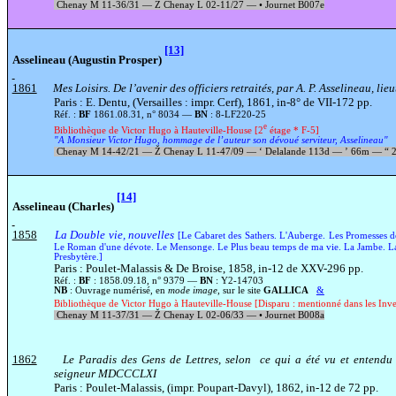
Chenay M 11-36/31 —
Ž
Chenay L 02-11
/
27 —
•
Journet B007e
[13]
Asselineau (Augustin Prosper)
1861
Mes Loisirs. De l’avenir des officiers retraités, par A. P. Asselineau, lie
Paris : E. Dentu, (Versailles : impr.
Cerf), 1861, in-8° de VII-172 pp.
Réf. :
BF
1861.08.31, n° 8034 —
BN
: 8-LF220-25
e
Bibliothèque de Victor Hugo à Hauteville-House [2
étage * F-5]
"A Monsieur Victor Hugo, hommage de l’auteur son dévoué serviteur, Asselineau"
Chenay M 14-42/21 —
Ž
Chenay L 11-47
/0
9 —
‘
Delalande 113d —
’
66m —
“
2
[14]
Asselineau (Charles)
1858
La Double
vie, nouvelles
[Le Cabaret des Sathers. L'Auberge. Les Promesses
Le Roman d'une dévote. Le Mensonge. Le Plus beau temps de ma vie. La Jambe. La
Presbytère.]
Paris : Poulet-Malassis & De Broise, 1858, in-12 de XXV-296 pp.
Réf. :
BF
: 1858.09.18, n° 9379 —
BN
: Y2-14703
NB
: Ouvrage numérisé, en
mode image
, sur le site
GALLICA
&
Bibliothèque de Victor Hugo à Hauteville-House [Disparu : mentionné dans les Inve
Chenay M 11-37/31 —
Ž
Chenay L 02-06/33 —
•
Journet B008a
1862
Le Paradis des Gens de Lettres, selon ce qui a été vu et entendu
seigneur MDCCCLXI
Paris : Poulet-Malassis, (impr. Poupart-Davyl), 1862, in-12 de 72 pp.