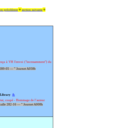
¤
¤
ion précédente
section suivante
nça à VH l'envoi ("incessamment") du
 289-05 —
”
Journet A058b
Library
&
état, coupé - Hommage de l’auteur
calle 282-16 —
”
Journet A008h