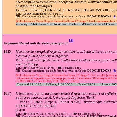
divers esprits élémentaires & le seigneur Astaroth. Nouvelle édition, a
de quantité de remarques.
La Haye : P. Paupie, 1766, 7 vol. in-16 de XVII-316, XII-359, VIII-350, 
Réf. :
LYON-SCID-LSH
: 50793/1 à 7
NB
: Ouvrage numérisé, en
mode image et texte
, sur le site
GOOGLE BOOKS
&
e
Bibliothèque de Victor Hugo à Hauteville-House [2
étage * G-4] - seulement les t. 
Ž
Chenay L 14-68/22 —
’
Barrère 46f —
“
Ecalle 282-19 —
”
Journet A143a —
•
J
[5]
Argenson (René-Louis de Voyer, marquis d’)
1825
Mémoires du marquis d’Argenson ministre sous Louis XV, avec une notice
l’auteur, publié par René d’Argenson
Paris : Baudoin (impr. de Fain), "
Collection des Mémoires relatifs à la 
in-8° de 484 pp.
Réf. :
BF
: 1825.04.30 n° 2475 —
BN
: 8-LB38-1359
NB
: Ouvrage numérisé, en
mode image et texte
, sur le site
GOOGLE BOOKS
&
e
Bibliothèque de Victor Hugo à Hauteville-House [2
étage * D-2] – relié [même re
qui permet de supposer que l’ouvrage provenait d’une même bibliothèque et fut a
le 09.01.1862, cf. ms 13 451, f° 68 (M12, p. 1379)]
Chenay M 04-12/08 —
Ž
Chenay L 04-23/30 —
’
Ecalle 282-21 —
”
Journet A0
1857
Mémoires et journal inédit du marquis d’Argenson, ministre des Affaire
publiés et annotés par M. le marquis d’Argenson [René]
Paris : P. Jannet, (impr. E. Thunot et Cie), "
Bibliothèque elzévirie
CXXXVI-263, 399, 388, 415
et 470.
Réf. :
BF
: 1856.07.11, n° 6041 [t. I et II] ; —
BN
: 8-LB38-1359 (A)
NB
: Ouvrage numérisé, en
mode image et texte
, sur le site
HATHI TRUST Digital 