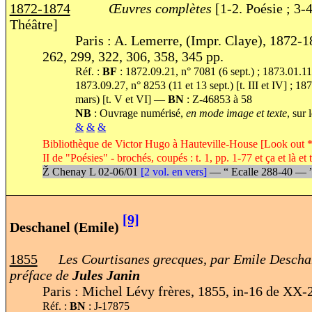
1872-1874
Œuvres complètes
[1-2. Poésie ; 3-4
Théâtre]
Paris : A. Lemerre, (Impr. Claye), 1872-18
262, 299, 322, 306, 358, 345 pp.
Réf. :
BF
: 1872.09.21, n° 7081 (6 sept.) ; 1873.01.11,
1873.09.27, n° 8253 (11 et 13 sept.) [t. III et IV] ; 1
mars) [t. V et VI] —
BN
: Z-46853 à 58
NB
: Ouvrage numérisé,
en mode image et texte
, sur 
&
&
&
Bibliothèque de Victor Hugo à Hauteville-House [Look out * P-
II de "Poésies" - brochés, coupés : t. 1, pp. 1-77 et ça et là et t.
Ž
Chenay L 02-06/01
[2 vol. en vers]
—
“
Ecalle 288-40 —
[9]
Deschanel (Emile)
1855
Les Courtisanes grecques, par Emile Descha
préface de
Jules Janin
Paris : Michel Lévy frères, 1855, in-16 de XX-
Réf. :
BN
: J-17875