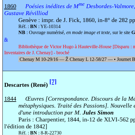
me
1860
Poésies inédites de M
Desbordes-Valmore,
Gustave Révilliod
Genève : impr. de J. Fick, 1860, in-8° de 282 pp
Réf. :
BN
: YE-10314
NB
: Ouvrage numérisé,
en mode image et texte
, sur le site
G
&
Bibliothèque de Victor Hugo à Hauteville-House [Disparu : 
Inventaires de J. Chenay] - broché
Chenay M 10-29
/
16 —
Ž
Chenay L 12-58/27 —
•
Journet 
[7]
Descartes (René)
1844
Œuvres [Correspondance. Discours de la Mé
métaphysiques. Traité des Passions]. Nouvelle é
d'une introduction par M.
Jules Simon
Paris : Charpentier, 1844, in-12 de XLVI-562 p
l'édition de 1842]
Réf. :
BN
: 8-R-22730