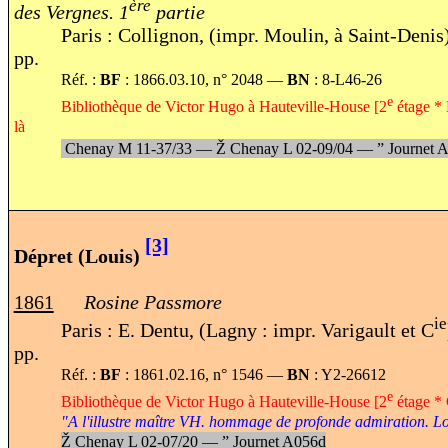
ère
des Vergnes. 1
partie
Paris : Collignon, (impr. Moulin, à Saint-Denis
pp.
Réf. :
BF
: 1866.03.10, n° 2048 —
BN
: 8-L46-26
e
Bibliothèque de Victor Hugo à Hauteville-House [2
étage * 
là
Chenay M 11-37/33 —
Ž
Chenay L 02-09
/0
4 —
”
Journet 
[3]
Dépret (Louis)
1861
Rosine Passmore
ie
Paris : E. Dentu, (Lagny : impr. Varigault et C
pp.
Réf. :
BF
: 1861.02.16, n° 1546 —
BN
: Y2-26612
e
Bibliothèque de Victor Hugo à Hauteville-House [2
étage * 
"A l'illustre maître VH. hommage de profonde admiration. L
Ž
Chenay L 02-07/20 —
”
Journet A056d