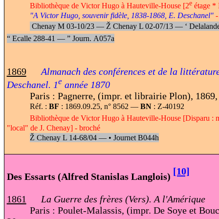
e
Bibliothèque de Victor Hugo à Hauteville-House [2
étage * 
"A Victor Hugo, souvenir fidèle, 1838-1868, E. Deschanel"
-
Chenay M 03-10/23 —
Ž
Chenay L 02-07/13 —
‘
Delaland
“
Ecalle 288-41 —
”
Journ.
A057a
1869
Almanach des conférences et de la littératur
e
Deschanel. 1
année 1870
Paris : Pagnerre, (impr. et librairie Plon), 1869
Réf. :
BF
: 1869.09.25, n° 8562 —
BN
: Z-40192
Bibliothèque de Victor Hugo à Hauteville-House [Disparu : m
"local" de J. Chenay] - broché
Ž
Chenay L 14-68/04 —
•
Journet B044h
[10]
Des Essarts (Alfred Stanislas Langlois)
1861
La Guerre
des frères (Vers). A l'Amérique
Paris : Poulet-Malassis, (impr. De Soye et Bouc