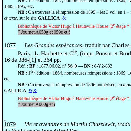
NB
: 1
édition : 1857, nombreuses réimpressions : 1864, 
1885, 1895, etc.
NB
: On trouvera la réimpression de 1895 – les 3 vol. en 1 –
et texte
, sur le site
GALLICA
&
e
Bibliothèque de Victor Hugo à Hauteville-House [2
étage * 
”
Journet A058g et 059e et f
1877
Les Grandes espérances
, traduit par Charle
ie
Paris : L. Hachette et C
, (impr. Ponsot et Brod
16 de 386-[1] et 364 pp.
Réf. :
BF
: 1877.06.02, n° 5640 —
BN
: 8-Y2-833
ère
NB
: 1
édition : 1864, nombreuses réimpressions : 1869, 
etc.
NB
: On trouvera la réimpression de 1896 numérisée, en
mode
GALLICA
&
&
e
Bibliothèque de Victor Hugo à Hauteville-House [2
étage * 
”
Journet A060g et i
1879
Vie et aventures de Martin Chuzzlewit, tradui
de Paul Lorain [par Alfred Des