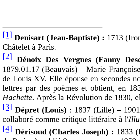
[1]
Denisart (Jean-Baptiste) :
1713 (Iro
Châtelet à Paris.
[2]
Dénoix Des Vergnes (Fanny Des
1879.01.17 (Beauvais) –
Marie-Françoise
de Louis XV. Elle
épouse en secondes n
lettres par des poèmes et obtient, en 18
Hachette
. Après la Révolution de 1830, el
[3]
Dépret (Louis)
: 1837 (Lille
) – 1901
collaboré comme critique littéraire à l'
Ill
[4]
Dérisoud (Charles Joseph) :
1833 (