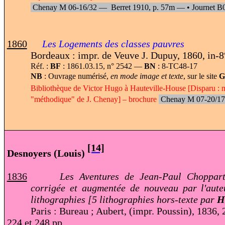
Chenay M 06-16/32 —
Berret 1910, p. 57m —
•
Journet B
1860
Les Logements des classes pauvres
Bordeaux : impr. de Veuve J. Dupuy, 1860, in-8
Réf. :
BF
: 1861.03.15, n° 2542 —
BN
: 8-TC48-17
NB
: Ouvrage numérisé,
en mode image et texte
, sur le site
G
Bibliothèque de Victor Hugo à Hauteville-House [Disparu : m
"méthodique" de J. Chenay] – brochure
Chenay M 07-20/17
[14]
Desnoyers (Louis)
1836
Les Aventures de Jean-Paul Choppart.
corrigée et augmentée de nouveau par l'aute
lithographies [5 lithographies hors-texte par
H
Paris : Bureau ; Aubert, (impr. Poussin), 1836, 
224 et 248 pp.