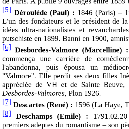
de Paris. A publié 9 ouvrages entre 1859 
[5]
Déroulède (Paul) :
1846 (Paris
) – 
L'un des fondateurs et le président de la
idées ultra-nationalistes et revanchard
putschiste en 1899. Banni en 1900, amnis
[6]
Desbordes-Valmore (Marcelline) 
commença une carrière de comédienne
l'abandonna, puis épousa un médiocre
"Valmore". Elle perdit ses deux filles In
appréciée de VH et de Sainte Beuve, 
Desbordes-Valmores
, Plon 1926.
[7]
Descartes (René) :
1596 (La Haye, T
[8]
Deschamps (Emile) :
1791.
02.20
premiers adeptes du romantisme – son pèr