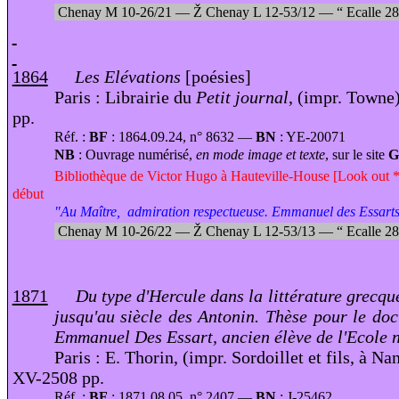
Chenay M 10-26/21 —
Ž
Chenay L 12-53/12 —
“
Ecalle 2
1864
Les Elévations
[poésies]
Paris : Librairie du
Petit journal
, (impr.
Towne)
pp.
Réf. :
BF
: 1864.09.24, n° 8632 —
BN
: YE-20071
NB
: Ouvrage numérisé,
en mode image et texte
, sur le site
Bibliothèque de Victor Hugo à Hauteville-House [Look out *
début
"Au Maître, admiration respectueuse. Emmanuel des Essart
Chenay M 10-26/22 —
Ž
Chenay L 12-53/13 —
“
Ecalle 2
1871
Du type d'Hercule dans la littérature grecque
jusqu'au siècle des Antonin. Thèse pour le doct
Emmanuel Des Essart, ancien élève de l'Ecole 
Paris : E. Thorin, (impr. Sordoillet et fils, à Na
XV-2508 pp.
Réf. :
BF
: 1871.08.05, n° 2407 —
BN
: J-25462