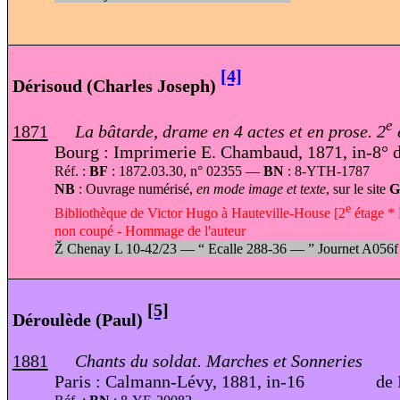
[4]
Dérisoud (Charles Joseph)
e
1871
La bâtarde, drame en 4 actes et en prose. 2
Bourg : Imprimerie E. Chambaud, 1871, in-8° d
Réf. :
BF
: 1872.03.30, n° 02355 —
BN
: 8-YTH-1787
NB
: Ouvrage numérisé,
en mode image et texte
, sur le site
e
Bibliothèque de Victor Hugo à Hauteville-House [2
étage * 
non coupé - Hommage de l'auteur
Ž
Chenay L 10-42/23 —
“
Ecalle 288-36 —
”
Journet A056f
[5]
Déroulède (Paul)
1881
Chants du soldat. Marches et Sonneries
Paris : Calmann-Lévy, 1881, in-16 de I