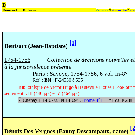
D
Denisart — Dickens
¤
¤
Retour :
Sommaire
sec
[1]
Denisart (Jean-Baptiste)
1754-1756
Collection de décisions nouvelles et
à la jurisprudence présente
Paris : Savoye, 1754-1756, 6 vol. in-8°
Réf. :
BN
: F-24530 à 535
Bibliothèque de Victor Hugo à Hauteville-House [Look out *
seulement t. III (440 pp.) et V (464 pp.)
e
Ž
Chenay L 14-67/23 et 14-69/13
[tome 4
]
—
“
Ecalle 288
[2
Dénoix Des Vergnes (Fanny Descampaux, dame)