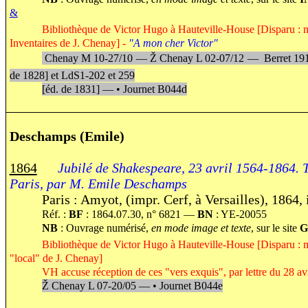
&
Bibliothèque de Victor Hugo à Hauteville-House [Disparu : 
Inventaires de J. Chenay] -
"A mon cher Victor"
Chenay M 10-27/10 —
Ž
Chenay L 02-07/12 —
Berret 1911
de 1828] et LdS1-202 et 259
[éd. de 1831] —
•
Journet
B044d
Deschamps (Emile)
1864
Jubilé de Shakespeare, 23 avril 1564-1864. 
Paris, par M. Emile Deschamps
Paris : Amyot, (impr. Cerf, à Versailles), 1864,
Réf. :
BF
: 1864.07.30, n° 6821 —
BN
: YE-20055
NB
: Ouvrage numérisé,
en mode image et texte
, sur le site
Bibliothèque de Victor Hugo à Hauteville-House [Disparu : m
"local" de J. Chenay]
VH accuse réception de ces "vers exquis", par lettre du 28 av
Ž
Chenay L 07-20/05 —
•
Journet B044e