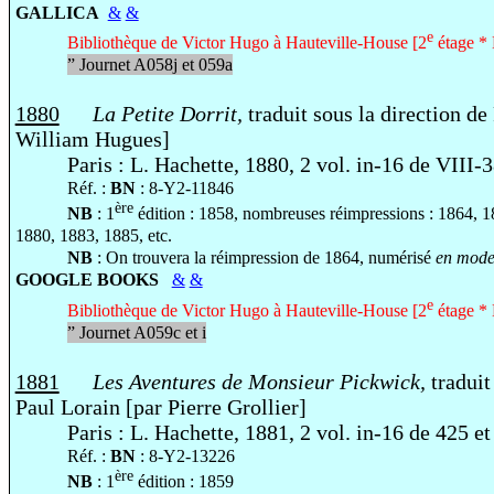
GALLICA
&
&
e
Bibliothèque de Victor Hugo à Hauteville-House [2
étage * 
”
Journet A058j et 059a
1880
La Petite Dorrit
,
traduit sous la direction de
William Hugues]
Paris : L. Hachette, 1880, 2 vol. in-16 de VIII-
Réf. :
BN
: 8-Y2-11846
ère
NB
: 1
édition : 1858, nombreuses réimpressions : 1864, 
1880, 1883, 1885, etc.
NB
: On trouvera la réimpression de 1864, numérisé
en mode 
GOOGLE BOOKS
&
&
e
Bibliothèque de Victor Hugo à Hauteville-House [2
étage * 
”
Journet A059c et i
1881
Les Aventures de Monsieur Pickwick,
traduit
Paul Lorain [par Pierre Grollier]
Paris : L. Hachette, 1881, 2 vol. in-16 de 425 et
Réf. :
BN
: 8-Y2-13226
ère
NB
: 1
édition : 1859