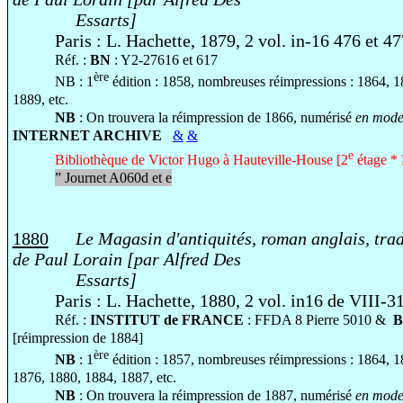
Essarts]
Paris : L. Hachette, 1879, 2 vol. in-16 476 et 4
Réf. :
BN
: Y2-27616 et 617
ère
NB : 1
édition : 1858, nombreuses réimpressions : 1864, 
1889, etc.
NB
: On trouvera la réimpression de 1866, numérisé
en mode 
INTERNET ARCHIVE
&
&
e
Bibliothèque de Victor Hugo à Hauteville-House [2
étage * 
”
Journet A060d et e
1880
Le Magasin d'antiquités, roman anglais, trad
de Paul Lorain [par Alfred Des
Essarts]
Paris : L. Hachette, 1880, 2 vol. in16 de VIII-3
Réf. :
INSTITUT de FRANCE
: FFDA 8 Pierre 5010 &
[réimpression de 1884]
ère
NB
: 1
édition : 1857, nombreuses réimpressions : 1864, 
1876, 1880, 1884, 1887, etc.
NB
: On trouvera la réimpression de 1887, numérisé
en mode 