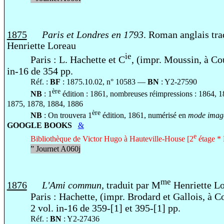
1875
Paris et Londres en 1793
. Roman anglais tra
Henriette Loreau
ie
Paris : L. Hachette et C
, (impr. Moussin, à C
in-16 de 354 pp.
Réf. :
BF
: 1875.10.02, n° 10583 —
BN
: Y2-27590
ère
NB
: 1
édition : 1861, nombreuses réimpressions : 1864, 
1875, 1878, 1884, 1886
ère
NB
: On trouvera 1
édition, 1861, numérisé en
mode image
GOOGLE BOOKS
&
e
Bibliothèque de Victor Hugo à Hauteville-House [2
étage * 
”
Journet A060j
me
1876
L'Ami commun,
traduit par M
Henriette L
Paris : Hachette, (impr. Brodard et Gallois, à 
2 vol. in-16 de 359-[1] et 395-[1] pp.
Réf. :
BN
: Y2-27436