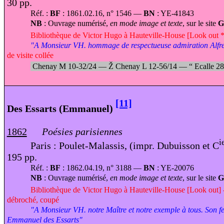
30 pp.
Réf. :
BF
: 1861.02.16, n° 1546 —
BN
: YE-41843
NB
: Ouvrage numérisé,
en mode image et texte
, sur le site
G
Bibliothèque de Victor Hugo à Hauteville-House [Look out 
"A Monsieur VH. hommage de respectueuse admiration Alfre
de visite collée
Chenay M 10-32/24 —
Ž
Chenay L 12-56/14 —
“
Ecalle 2
[11]
Des Essarts (Emmanuel)
1862
Poésies parisiennes
i
Paris : Poulet-Malassis, (impr. Dubuisson et C
195 pp.
Réf. :
BF
: 1862.04.19, n° 3188 —
BN
: YE-20076
NB
: Ouvrage numérisé,
en mode image et texte
, sur le site
Bibliothèque de Victor Hugo à Hauteville-House [Look out] - 
débroché, coupé
"A Monsieur VH. notre Maître et notre exemple à tous. Son f
Emmanuel des Essarts"