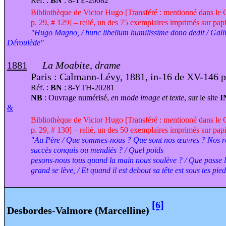
Réf. :
BN
: 8-YE-20082
Bibliothèque de Victor Hugo [Transféré : mentionné dans le
p. 29, # 129] – relié, un des 75 exemplaires imprimés sur pap
"Hugo Magno, / hunc libellum humilissime dono dedit / Galli
Déroulède"
1881
La Moabite
, drame
Paris : Calmann-Lévy, 1881, in-16 de XV-146 p
Réf. :
BN
: 8-YTH-20281
NB
: Ouvrage numérisé,
en mode image et texte
, sur le site
I
&
Bibliothèque de Victor Hugo [Transféré : mentionné dans le
p. 29, # 130] – relié, un des 50 exemplaires imprimés sur pap
"Au Père / Que sommes-nous ? Que sont nos œuvres ? Nos rêv
succès conquis ou mendiés ? / Quel poids
pesons-nous tous quand la main nous soulève ? / Que passe le 
grand se lève, / Et quand il est debout sa tête est sous tes pie
[6]
Desbordes-Valmore (Marcelline)