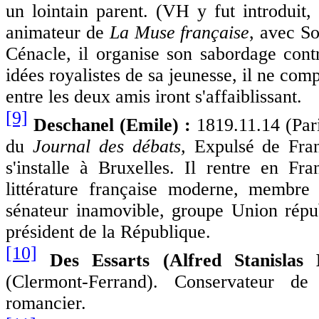
un lointain parent. (VH y fut introduit
animateur de
La Muse
française
, avec S
Cénacle, il organise son sabordage cont
idées royalistes de sa jeunesse, il ne com
entre les deux amis iront s'affaiblissant.
[9]
Deschanel (Emile) :
1819.11.
14 (Par
du
Journal des débats,
Expulsé de Fran
s'installe à Bruxelles. Il rentre en F
littérature française moderne, membre 
sénateur inamovible, groupe Union répu
président de la République.
[10]
Des Essarts (Alfred Stanislas
(Clermont-Ferrand). Conservateur de
romancier.