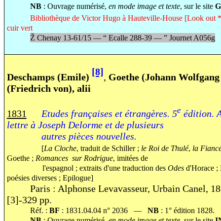
NB
: Ouvrage numérisé,
en mode image et texte
, sur le site
G
Bibliothèque de Victor Hugo à Hauteville-House [Look out * 
cuir vert
Ž
Chenay 13-61/15 —
“
Ecalle 288-39 —
”
Journet A056g
[8]
Deschamps (Emile)
,
Goethe (Johann Wolfgang v
(Friedrich von), alii
e
1831
Etudes françaises et étrangères. 5
édition. 
lettre à Joseph Delorme et de plusieurs
autres pièces nouvelles.
[
La Cloche
, traduit de Schiller ;
le Roi de Thulé
,
la Fianc
Goethe ;
Romances sur Rodrigue
, imitées de
l'espagnol ; extraits d'une traduction des
Odes
d'Horace ; B
poésies diverses ; Epilogue]
Paris : Alphonse Levavasseur, Urbain Canel, 18
[3]-329 pp.
Réf. :
BF
: 1831.04.04 n° 2036 —
NB
: 1° édition 1828.
NB
: Ouvrage numérisé,
en mode image et texte
, sur le site
I