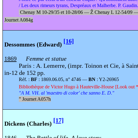
/ Les deux rimeurs tyrans, Despréaux et Malherbe. P. Gaudin
Chenay M 10-29/35 et 10-28/06 —
Ž
Chenay L 12-54/09 
Journet A084g
[16]
Dessommes (Edward)
1869
Femme et statue
Paris : A. Lemerre, (impr. Toinon et Cie, à Sai
in-12 de 152 pp.
Réf. :
BF
: 1869.06.05, n° 4746 —
BN
: Y2-26965
Bibliothèque de Victor Hugo à Hauteville-House [Look out *
"A M. VH. al 'maestro di color' che sanno E. D."
”
Journet A057h
[17]
Dickens (Charles)
1846
The Battle of life. A love story