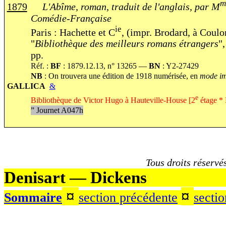
m
1879
L'Abîme, roman, traduit de l'anglais, par M
Comédie-Française
ie
Paris : Hachette et C
, (impr. Brodard, à Coul
"
Bibliothèque des meilleurs romans étrangers
"
pp.
Réf. :
BF
: 1879.12.13, n° 13265 —
BN
: Y2-27429
NB
: On trouvera une édition de 1918 numérisée, en
mode im
GALLICA
&
e
Bibliothèque de Victor Hugo à Hauteville-House [2
étage * 
”
Journet A047h
Tous droits réservé
Denisart 
¤
¤
Sommaire
section précédente
sectio