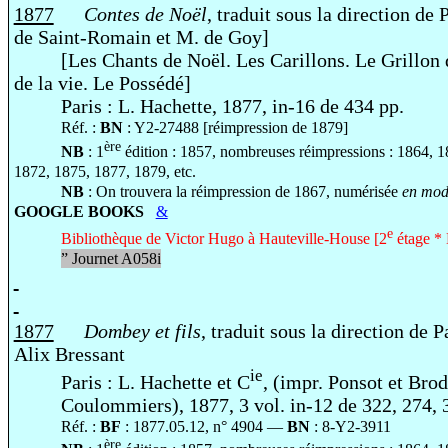
1877
Contes de Noël
, traduit sous la direction de
de Saint-Romain et M. de Goy]
[Les Chants de Noël. Les Carillons. Le Grillon 
de la vie. Le Possédé]
Paris : L. Hachette, 1877, in-16 de 434 pp.
Réf. :
BN
: Y2-27488 [réimpression de 1879]
ère
NB
: 1
édition : 1857, nombreuses réimpressions : 1864, 
1872, 1875, 1877, 1879, etc.
NB
: On trouvera la réimpression de 1867, numérisée
en mode
GOOGLE BOOKS
&
e
Bibliothèque de Victor Hugo à Hauteville-House [2
étage * 
”
Journet A058i
1877
Dombey et fils
, traduit sous la direction de 
Alix Bressant
ie
Paris : L. Hachette et C
, (impr. Ponsot et Brod
Coulommiers), 1877, 3 vol. in-12
de 322, 274, 
Réf. :
BF
: 1877.05.12, n° 4904 —
BN
: 8-Y2-3911
ère