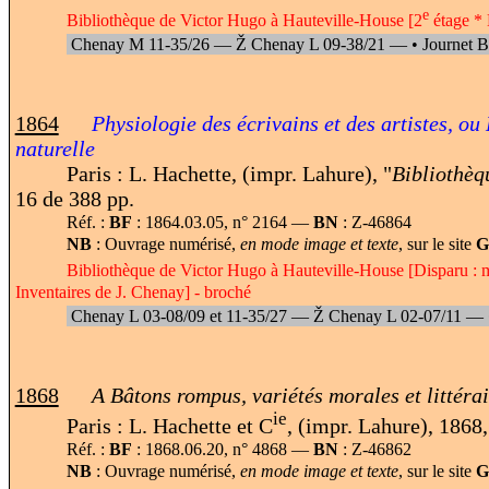
e
Bibliothèque de Victor Hugo à Hauteville-House [2
étage * 
Chenay M 11-35
/
26 —
Ž
Chenay L 09-38/21 —
•
Journet B
1864
Physiologie des écrivains et des artistes, ou 
naturelle
Paris : L. Hachette, (impr. Lahure), "
Bibliothèq
16 de 388 pp.
Réf. :
BF
: 1864.03.05, n° 2164 —
BN
: Z-46864
NB
: Ouvrage numérisé,
en mode image et texte
, sur le site
G
Bibliothèque de Victor Hugo à Hauteville-House [Disparu : 
Inventaires de J. Chenay] - broché
Chenay L 03-08/09 et 11-35/27 —
Ž
Chenay L 02-07/11 —
1868
A Bâtons rompus, variétés morales et littérai
ie
Paris : L. Hachette et C
, (impr. Lahure), 1868,
Réf. :
BF
: 1868.06.20, n° 4868 —
BN
: Z-46862
NB
: Ouvrage numérisé,
en mode image et texte
, sur le site
G