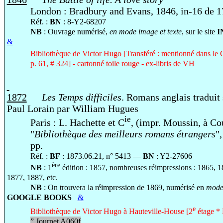
London
: Bradbury and Evans, 1846, in-16
de 17
Réf. :
BN
: 8-Y2-68207
NB
: Ouvrage numérisé,
en mode image et texte
, sur le site
I
&
Bibliothèque de Victor Hugo [Transféré : mentionné dans le
p. 61, # 324] - cartonné toile rouge - ex-libris de VH
1872
Les Temps difficiles
. Romans anglais traduit 
Paul Lorain par William Hugues
ie
Paris : L. Hachette et C
, (impr. Moussin, à C
"
Bibliothèque des meilleurs romans étrangers
"
pp.
Réf. :
BF
: 1873.06.21, n° 5413 —
BN
: Y2-27606
ère
NB
: 1
édition : 1857, nombreuses réimpressions : 1865, 
1877, 1887, etc.
NB
: On trouvera la réimpression de 1869, numérisé en
mode 
GOOGLE BOOKS
&
e
Bibliothèque de Victor Hugo à Hauteville-House [2
étage * 
”
Journet A060f