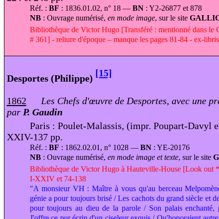
Réf. :
BF
: 1836.01.02, n° 18 —
BN
: Y2-26877 et 878
NB
: Ouvrage numérisé,
en mode image
, sur le site
GALL
Bibliothèque de Victor Hugo [Transféré : mentionné dans le 
# 361] - reliure d'époque – manque les pages 81-84 - ex-libr
[15]
Desportes (Philippe)
1862
Les Chefs d'œuvre de Desportes, avec une pré
par
P. Gaudin
Paris : Poulet-Malassis, (impr. Poupart-Davyl e
XXIV-137 pp.
Réf. :
BF
: 1862.02.01, n° 1028 —
BN
: YE-20176
NB
: Ouvrage numérisé,
en mode image et texte
, sur le site
Bibliothèque de Victor Hugo à Hauteville-House [Look out * 
I-XXIV et 74-138
"A monsieur VH : Maître à vous qu'au berceau Melpomène 
génie a pour toujours brisé / Les cachots du grand siècle et de
pour toujours au dieu de la parole / Son palais enchanté,
J'offre ce pur écrin d'un ciseleur exquis / Qu'honoraient autr