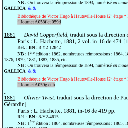
NB
: On trouvera la réimpression de 1893, numérisé
en mode 
GALLICA
&
&
e
Bibliothèque de Victor Hugo à Hauteville-House [2
étage * 
”
Journet A058f et 059d
1881
David Copperfield,
traduit sous la direction
Paris : L. Hachette, 1881, 2 vol. in-16 de 474-[1
Réf. :
BN
: 8-Y2-12842
ère
NB
: 1
édition : 1862, nombreuses réimpressions : 1864, 
1876, 1879, 1881, 1883, 1885, etc.
NB
: On trouvera la réimpression de 1894, numérisé
en mode 
GALLICA
&
&
e
Bibliothèque de Victor Hugo à Hauteville-House [2
étage * 
”
Journet A059g et h
1881
Olivier Twist,
traduit sous la direction de Pa
Gérardin]
Paris : L. Hachette, 1881, in-16 de 419 pp.
Réf. :
BN
: 8-Y2-4615
ère
NB
: 1
édition : 1864, nombreuses réimpressions : 1865, 