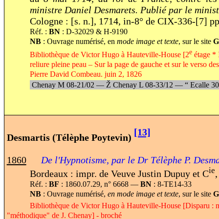
ministre Daniel Desmarets. Publié par le minis
Cologne : [s. n.], 1714, in-8° de CIX-336-[7] pp
Réf. :
BN
: D-32029 & H-9190
NB
: Ouvrage numérisé, en
mode image et texte
, sur le site
G
e
Bibliothèque de Victor Hugo à Hauteville-House [2
étage * 
reliure pleine peau – Sur la page de gauche et sur le verso des 
Pierre David Combeau. juin 2, 1826
Chenay M 08-21/02 —
Ž
Chenay L 08-33/12 —
“
Ecalle 3
[13]
Desmartis (Télèphe Poytevin)
1860
De l'Hypnotisme, par le Dr Télèphe P. Desma
ie
Bordeaux : impr. de Veuve Justin Dupuy et C
,
Réf. :
BF
: 1860.07.29, n° 6668 —
BN
: 8-TE14-33
NB
: Ouvrage numérisé,
en mode image et texte
, sur le site
Bibliothèque de Victor Hugo à Hauteville-House [Disparu : m
"méthodique" de J. Chenay] - broché