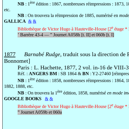
ère
NB
: 1
édition : 1867, nombreuses réimpressions : 1873, 
etc.
NB
: On trouvera la réimpression de 1885, numérisé en
mode 
GALLICA
&
&
e
Bibliothèque de Victor Hugo à Hauteville-House [2
étage * 
’
Barrère 43-4 —
”
Journet A058h [t. II] et 060b [t. I]
1877
Barnabé Rudge
, traduit sous la direction de
Bonnomet]
Paris : L. Hachette, 1877, 2 vol. in-16 de VIII-
Réf. :
ANGERS BM
: SB 1864 &
BN
: Y2-27460 [réimpres
ère
NB
: 1
édition : 1858, nombreuses réimpressions : 1864, 
1882, 1888, etc.
ère
NB
: On trouvera la 1
édition, 1858, numérisé
en mode ima
GOOGLE BOOKS
&
&
e
Bibliothèque de Victor Hugo à Hauteville-House [2
étage * 
”
Journet A059b et 060a