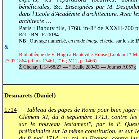
bénéficiales, &c. Enseignées par M. Desgodets
dans l'Ecole d'Académie d'architecture. Avec l
architecte …
Paris : Babuty fils, 1768, in-8° de XXXII-700 p
Réf. :
BN
: F-26184
NB
: Ouvrage numérisé,
en mode image et texte
, sur le site
I
&
Bibliothèque de V. Hugo à Hauteville-House [Look out * M-2]
25.07.1864 (cf. ms 13461, f° 6 ; M12, p. 1466)
Ž
Chenay L 14-68/27 —
“
Ecalle 289-03 — Journet A057g
Desmarets (Daniel)
1714
Tableau des papes de Rome pour bien juger d
Clément XI, du 8 septembre 1713, contre les
sur le nouveau Testament", par le P. Quesn
préliminaire sur la même constitution, et sur l
du 8 mai 1714, au roi de France, contre les