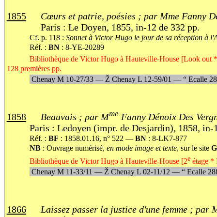
1855
Cœurs et patrie, poésies ; par Mme Fanny D
Paris : Le Doyen, 1855, in-12 de 332 pp.
Cf. p. 118 :
Sonnet à Victor Hugo le jour de sa réception à 
Réf. :
BN
: 8-YE-20289
Bibliothèque de Victor Hugo à Hauteville-House [Look out * 
128 premières pp.
Chenay M 10-27/33 —
Ž
Chenay L 12-59/01 —
“
Ecalle 2
me
1858
Beauvais ; par M
Fanny Dénoix Des Verg
Paris : Ledoyen (impr. de Desjardin), 1858, in-
Réf. :
BF
: 1858.01.16, n° 522 —
BN
: 8-LK7-877
NB
: Ouvrage numérisé,
en mode image et texte
, sur le site
G
e
Bibliothèque de Victor Hugo à Hauteville-House [2
étage * 
Chenay M 11-33/11 —
Ž
Chenay L 02-11
/
12 —
“
Ecalle 2
1866
Laissez passer la justice d'une femme ; par 