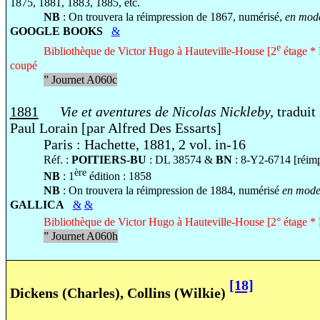
1875, 1881, 1883, 1885, etc.
NB
: On trouvera la réimpression de 1867, numérisé,
en mode
GOOGLE BOOKS
&
e
Bibliothèque de Victor Hugo à Hauteville-House [2
étage * 
coupé
”
Journet A060c
1881
Vie et aventures de Nicolas Nickleby,
traduit 
Paul Lorain [par Alfred Des Essarts]
Paris : Hachette, 1881, 2 vol. in-16
Réf. :
POITIERS-BU
: DL 38574 &
BN
: 8-Y2-6714 [réimp
ère
NB
: 1
édition : 1858
NB
: On trouvera la réimpression de 1884, numérisé
en mode 
GALLICA
&
&
Bibliothèque de Victor Hugo à Hauteville-House [2° étage * 
”
Journet A060h
[18]
Dickens (Charles), Collins (Wilkie)