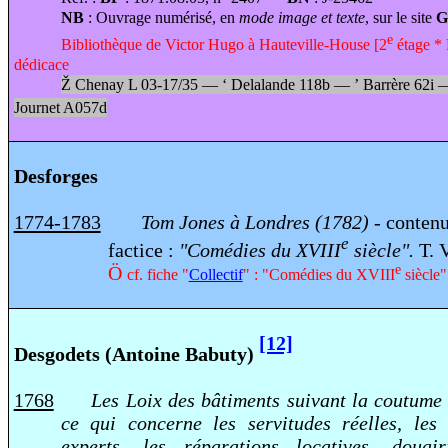
NB
: Ouvrage numérisé, en
mode image et texte
, sur le site
G
e
Bibliothèque de Victor Hugo à Hauteville-House [2
étage * 
dédicace
Ž
Chenay L 03-17/35 —
‘
Delalande 118b —
’
Barrère 62i
Journet A057d
Desforges
1774-1783
Tom Jones à Londres (1782)
- contenu
e
factice :
"Comédies du XVIII
siècle".
T. 
e
Ö
cf. fiche "
Collectif
" : "Comédies du XVIII
siècle"
[12]
Desgodets (Antoine Babuty)
1768
Les Loix des bâtiments suivant la coutume 
ce qui concerne les servitudes réelles, les
experts, les réparations locatives, douairi