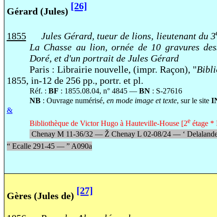
[26]
Gérard (Jules)
1855
Jules Gérard, tueur de lions, lieutenant du 3
La Chasse au lion, ornée de 10 gravures de
Doré, et d'un portrait de Jules Gérard
Paris : Librairie nouvelle, (impr. Raçon), "
Bibl
1855, in-12 de 256 pp., portr. et pl.
Réf. :
BF
: 1855.08.04, n° 4845 —
BN
: S-27616
NB
: Ouvrage numérisé,
en mode image et texte
, sur le site
I
&
e
Bibliothèque de Victor Hugo à Hauteville-House [2
étage * 
Chenay M 11-36/32 —
Ž
Chenay L 02-08/24 —
‘
Delaland
“
Ecalle 291-45 —
”
A090a
[27]
Gères (Jules de)