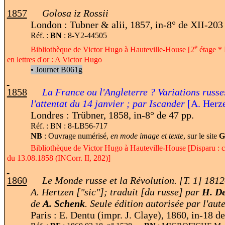
1857
Golosa iz Rossii
London : Tubner & alii, 1857, in-8° de XII-203
Réf. :
BN
: 8-Y2-44505
e
Bibliothèque de Victor Hugo à Hauteville-House [2
étage * D
en lettres d'or : A Victor Hugo
•
Journet B061g
1858
La France
ou l'Angleterre ? Variations russe
l'attentat du 14 janvier ; par Iscander
[A. Herz
Londres : Trübner, 1858, in-8° de 47 pp.
Réf. : BN : 8-LB56-717
NB
: Ouvrage numérisé,
en mode image et texte
, sur le site
G
Bibliothèque de Victor Hugo à Hauteville-House [Disparu : c
du 13.08.1858 (INCorr. II, 282)]
1860
Le Monde russe et la Révolution. [T. 1] 181
A. Hertzen ["sic"]; traduit [du russe] par
H. D
de
A. Schenk
. Seule édition autorisée par l'aut
Paris : E. Dentu (impr. J. Claye), 1860, in-18 de