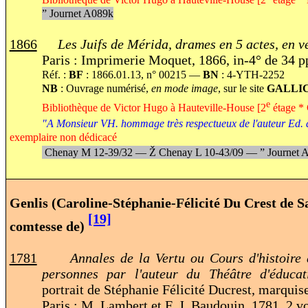
”
Journet A089k
1866
Les Juifs de Mérida, drames en 5 actes, en v
Paris : Imprimerie Moquet, 1866, in-4° de 34 p
Réf. :
BF
: 1866.01.13, n° 00215 —
BN
: 4-YTH-2252
NB
: Ouvrage numérisé,
en mode image
, sur le site
GALLI
e
Bibliothèque de Victor Hugo à Hauteville-House [2
étage * 
"A Monsieur VH. hommage très respectueux de l'auteur Ed.
exemplaire non dédicacé
Chenay M 12-39/32 —
Ž
Chenay L 10-43/09 —
”
Journet 
Genlis (Caroline-Stéphanie-Félicité Du Crest de S
[19]
comtesse de)
1781
Annales de la Vertu ou Cours d'histoire 
personnes par l'auteur du Théâtre d'éducat
portrait de Stéphanie Félicité Ducrest, marquise
Paris : M. Lambert et F. J. Baudouin, 1781, 2 vo