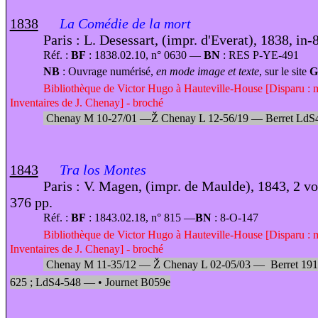
1838
La Comédie
de la mort
Paris : L. Desessart, (impr. d'Everat), 1838, in-8
Réf. :
BF
: 1838.02.10, n° 0630 —
BN
: RES P-YE-491
NB
: Ouvrage numérisé,
en mode image et texte
, sur le site
G
Bibliothèque de Victor Hugo à Hauteville-House [Disparu : 
Inventaires de J. Chenay] - broché
Chenay M 10-27/01 —
Ž
Chenay L 12-56
/
19 —
Berret Ld
1843
Tra los Montes
Paris : V. Magen, (impr. de Maulde), 1843, 2 vol
376 pp.
Réf. :
BF
: 1843.02.18, n° 815 —
BN
: 8-O-147
Bibliothèque de Victor Hugo à Hauteville-House [Disparu : 
Inventaires de J. Chenay] - broché
Chenay M 11-35/12 —
Ž
Chenay L 02-05/03 —
Berret 191
625 ; LdS4-548 —
•
Journet B059e