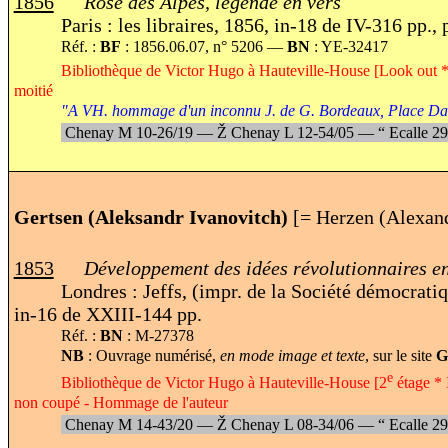
1856
Rose des Alpes, légende en vers
Paris : les libraires, 1856, in-18 de IV-316 pp., 
Réf. :
BF
: 1856.06.07, n° 5206 —
BN
: YE-32417
Bibliothèque de Victor Hugo à Hauteville-House [Look out *
moitié
"A VH. hommage d'un inconnu J. de G. Bordeaux, Place Da
Chenay M 10-26/19 —
Ž
Chenay L 12-54/05 —
“
Ecalle 2
Gertsen (Aleksandr Ivanovitch)
[= Herzen (Alexan
1853
Développement des idées révolutionnaires en
Londres : Jeffs, (impr. de la Société démocrati
in-16 de XXIII-144 pp.
Réf. :
BN
: M-27378
NB
: Ouvrage numérisé,
en mode image et texte
, sur le site
G
e
Bibliothèque de Victor Hugo à Hauteville-House [2
étage * 
non coupé - Hommage de l'auteur
Chenay M 14-43/20 —
Ž
Chenay L 08-34/06 —
“
Ecalle 2