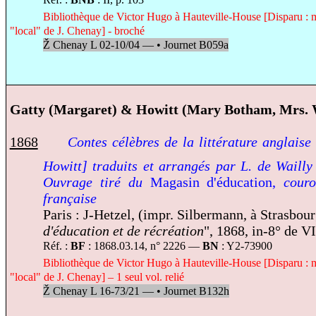
Bibliothèque de Victor Hugo à Hauteville-House [Disparu : m
"local" de J. Chenay] - broché
Ž
Chenay L 02-10/04 —
•
Journet B059a
Gatty (Margaret) & Howitt (Mary Botham, Mrs. 
1868
Contes célèbres de la littérature anglais
Howitt] traduits et arrangés par L. de Wail
Ouvrage tiré du
Magasin d'éducation,
cour
française
Paris : J-Hetzel, (impr. Silbermann, à Strasbour
d'éducation et de récréation
", 1868, in-8° de VII
Réf. :
BF
: 1868.03.14, n° 2226 —
BN
: Y2-73900
Bibliothèque de Victor Hugo à Hauteville-House [Disparu : m
"local" de J. Chenay] – 1 seul vol. relié
Ž
Chenay L 16-73/21 —
•
Journet B132h