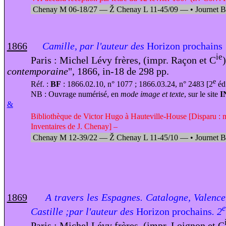
Chenay M 06-18/27 —
Ž
Chenay L 11-45/09 —
•
Journet 
1866
Camille, par l'auteur des
Horizon prochains
ie
Paris : Michel Lévy frères, (impr. Raçon et C
)
contemporaine
", 1866, in-18 de 298 pp.
e
Réf. :
BF
: 1866.02.10, n° 1077 ; 1866.03.24, n° 2483 [2
éd
NB : Ouvrage numérisé, en
mode image et texte
, sur le site
I
&
Bibliothèque de Victor Hugo à Hauteville-House [Disparu : 
Inventaires de J. Chenay] –
Chenay M 12-39
/
22 —
Ž
Chenay L 11-45/10 —
•
Journet 
1869
A travers les Espagnes. Catalogne, Valence
e
Castille ;par l'auteur des
Horizon prochains
. 2
Paris : Michel Lévy frères, (impr. Loignon et C