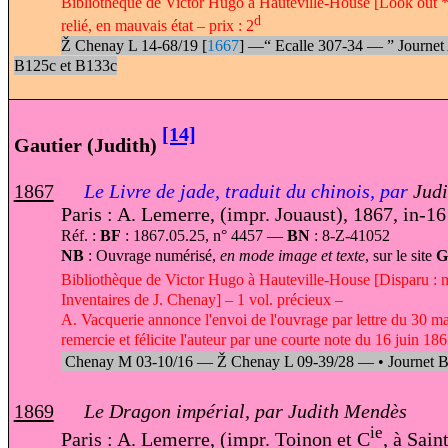
Bibliothèque de Victor Hugo à Hauteville-House [Look out *
d
relié, en mauvais état – prix : 2
Ž
Chenay L 14-68/19 [
1667
] —
“
Ecalle 307-34 —
”
Journe
B125c et B133c
[14]
Gautier (Judith)
1867
Le Livre de jade, traduit du chinois, par
Judi
Paris : A. Lemerre, (impr. Jouaust), 1867, in-16
Réf. :
BF
: 1867.05.25, n° 4457 —
BN
: 8-Z-41052
NB
: Ouvrage numérisé,
en mode image et texte
, sur le site
G
Bibliothèque de Victor Hugo à Hauteville-House [Disparu : 
Inventaires de J. Chenay] – 1 vol. précieux –
A. Vacquerie annonce l'envoi de l'ouvrage par lettre du 30 
remercie et félicite l'auteur par une courte note du 16 juin 1
Chenay M 03-10/16 —
Ž
Chenay L 09-39/28 —
•
Journet 
1869
Le Dragon impérial, par Judith Mendès
ie
Paris : A. Lemerre, (impr. Toinon et C
, à Sain