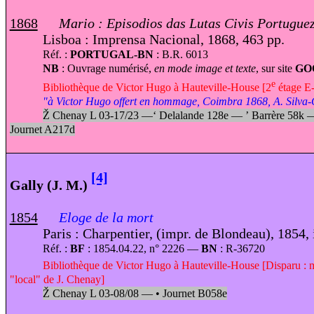
1868
Mario : Episodios das Lutas Civis Portugue
Lisboa : Imprensa Nacional, 1868, 463 pp.
Réf. :
PORTUGAL-BN
: B.R. 6013
NB
: Ouvrage numérisé,
en mode image et texte
, sur site
GO
e
Bibliothèque de Victor Hugo à Hauteville-House [2
étage E-
"à Victor Hugo offert en hommage, Coimbra 1868, A. Silva
Ž
Chenay L 03-17/23 —
‘
Delalande 128e —
’
Barrère 58k
Journet A217d
[4]
Gally (J. M.)
1854
Eloge de la mort
Paris : Charpentier, (impr. de Blondeau), 1854, 
Réf. :
BF
: 1854.04.22, n° 2226 —
BN
: R-36720
Bibliothèque de Victor Hugo à Hauteville-House [Disparu : m
"local" de J. Chenay]
Ž
Chenay L 03-08/08 —
•
Journet B058e