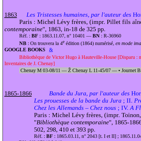
1863
Les Tristesses humaines, par l'auteur des
Hor
Paris : Michel Lévy frères, (impr. Pillet fils aîn
contemporaine
", 1863, in-18 de 325 pp.
Réf. :
BF
: 1863.11.07, n° 10401 —
BN
: R-36960
e
NB
: On trouvera la 4
édition (1864) numérisé,
en mode imag
GOOGLE BOOKS
&
Bibliothèque de Victor Hugo à Hauteville-House [Disparu : 
Inventaires de J. Chenay]
Chenay M 03-08/11 —
Ž
Chenay L 11-45/07 —
•
Journet B
1865-1866
Bande du Jura, par l'auteur des
Hor
Les prouesses de la bande du Jura
; II.
Pr
Chez les Allemands – Chez nous
; IV.
A F
Paris : Michel Lévy frères, (impr. Toinon
"
Bibliothèque contemporaine
", 1865-1866
502, 298, 410 et 393 pp.
Réf. :
BF
: 1865.03.11, n° 2043 [t. I et II] ; 1865.11.0