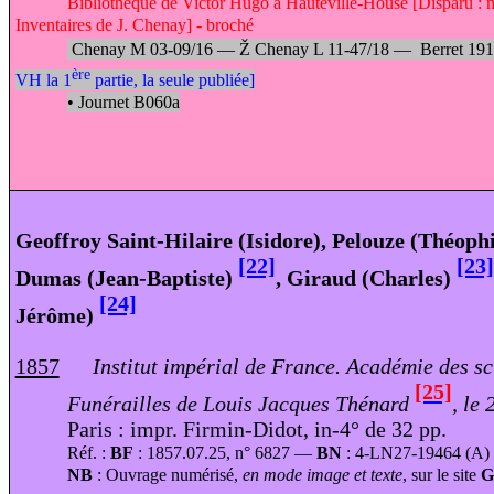
Bibliothèque de Victor Hugo à Hauteville-House [Disparu : 
Inventaires de J. Chenay] - broché
Chenay M 03-09/16 —
Ž
Chenay L 11-47/18 —
Berret 19
ère
VH la 1
partie, la seule publiée]
•
Journet B060a
Geoffroy Saint-Hilaire (Isidore), Pelouze (Théophi
[22]
[23]
Dumas (Jean-Baptiste)
, Giraud (Charles)
[24]
Jérôme)
1857
Institut impérial de France. Académie des sc
[25]
Funérailles de Louis Jacques Thénard
, le
Paris : impr. Firmin-Didot, in-4° de 32 pp.
Réf. :
BF
: 1857.07.25, n° 6827 —
BN
: 4-LN27-19464 (A)
NB
: Ouvrage numérisé,
en mode image et texte
, sur le site
G