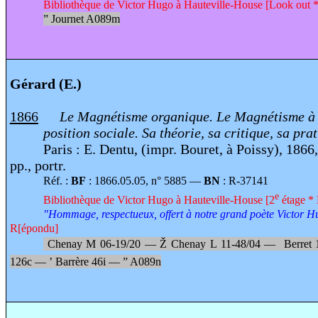
Bibliothèque de Victor Hugo à Hauteville-House [Look out *
”
Journet A089m
Gérard (E.)
1866
Le Magnétisme organique. Le Magnétisme à 
position sociale. Sa théorie, sa critique, sa pra
Paris : E. Dentu, (impr. Bouret, à Poissy), 1866
pp., portr.
Réf. :
BF
: 1866.05.05, n° 5885 —
BN
: R-37141
e
Bibliothèque de Victor Hugo à Hauteville-House [2
étage * 
"Hommage, respectueux, offert à notre grand poète Victor H
R[épondu]
Chenay M 06-19/20 —
Ž
Chenay L 11-48/04 —
Berret
126c —
’
Barrère 46i —
”
A089n