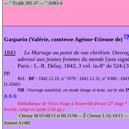
—
“
Ecalle 291-37 —
”
A083-4
[9
Gasparin (Valérie, comtesse Agénor-Etienne de)
1843
Le Mariage au point de vue chrétien. Ouvra
adressé aux jeunes femmes du monde
[non sign
Paris : L.-R. Delay, 1843, 3 vol. in-8° de 524-[3
pp.
Réf. :
BF
: 1842.12.10, n° 5978 ; 1842.12.31, n° 6380 ; 18
D-35601
NB
: Ouvrage numérisé,
en mode image et texte
, sur le site
I
&
&
&
e
Bibliothèque de Victor Hugo à Hauteville-House [2
étage * 
broché, coupé en partie (136 pp.)
Chenay M 03-08/13 et 08-21/06 —
Ž
Chenay L 02-10/13 
Journet A148f