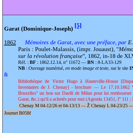
[5]
Garat (Dominique-Joseph)
1862
Mémoires de Garat, avec une préface, par
E
Paris : Poulet-Malassis, (impr. Jouaust), "
Mémoi
sur la révolution française
", 1862, in-18 de XL
Réf. :
BF
: 1862.12.14, n° 11672 —
BN
: 8-LA33-129
NB
: Ouvrage numérisé,
en mode image et texte
, sur le site
I
&
Bibliothèque de Victor Hugo à Hauteville-House [Disp
Inventaires de J. Chenay] - brochure — Le 17.10.1862
Bruxelles" un bon sur Daelli de Milan pour lui rembourser l
Garat, &c.) qu'il a achetés pour moi (Agenda 13451, f° 111 ;
Chenay M 04-12/26 et 04-13/13
—
Ž
Chenay L
04-23/25 
Journet B058f