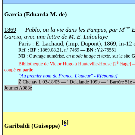
Garcia (Eduarda M. de)
me
1869
Pablo, ou la vie dans les Pampas, par M
E
Garcia, avec une lettre de M. E. Laloulaye
Paris : E. Lachaud, (imp. Dupont), 1869, in-12 
Réf. :
BF
: 1869.08.21, n° 7469 —
BN
: Y2-75551
NB
: Ouvrage numérisé,
en mode image et texte
, sur le site
G
e
Bibliothèque de Victor Hugo à Hauteville-House [2
étage] –
coupé en partie
"Au premier nom de France. L'auteur" - R[épondu]
Ž
Chenay L 03-18/05 —
‘
Delalande 109b —
’
Barrère 51e
Journet A083e
[6]
Garibaldi (Guiseppe)