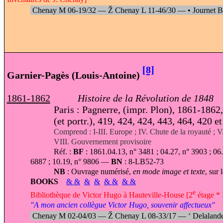
Chenay M 06-19/32 —
Ž
Chenay L 11-46/30 —
•
Journet 
[8]
Garnier-Pagès (Louis-Antoine)
1861-1862
Histoire de la Révolution de 1848
Paris : Pagnerre, (impr. Plon), 1861-1862,
(et portr.), 419, 424, 424, 443, 464, 420 e
Comprend : I-III. Europe ; IV.
Chute de la royauté ; V
VIII. Gouvernement provisoire
Réf. :
BF
: 1861.04.13, n° 3481 ; 04.27, n° 3903 ; 06.
6887 ; 10.19, n° 9806 —
BN
: 8-LB52-73
NB
: Ouvrage numérisé,
en mode image et texte
, sur 
BOOKS
&
&
&
&
&
&
&
&
e
Bibliothèque de Victor Hugo à Hauteville-House [2
étage * 
"A mon ancien collègue Victor Hugo, souvenir affectueux"
Chenay M 02-04/03 —
Ž
Chenay L 08-33/17 —
‘
Delaland