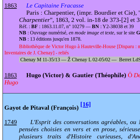
1863
Le Capitaine Fracasse
Paris : Charpentier, (impr. Bourdier et Cie), 
Charpentier
", 1863, 2 vol. in-18 de 373-[2] et 
Réf. :
BF
: 1863.11.07, n° 10279 —
BN
: Y2-38038 et 39
NB
: Ouvrage numérisé,
en mode image et texte
, sur le site
G
NB
: 13 éditions jusqu'en 1878.
Bibliothèque de Victor Hugo à Hauteville-House [Disparu : 
Inventaires de J. Chenay] - reliés
Chenay M 11-35/13 —
Ž
Chenay L 02-05/02 —
Berret L
1863
Hugo (Victor) & Gautier (Théophile)
Ö
De
Hugo
[16]
Gayot de Pitaval (François)
1749
L'Esprit des conversations agréables, o
pensées choisies en vers et en prose, sérieu
plusieurs traits d'Histoire curieuses, d'An