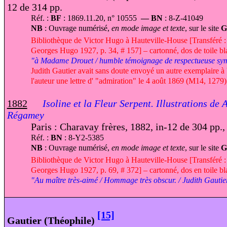
12 de 314 pp.
Réf. :
BF
: 1869.11.20, n° 10555
— BN
: 8-Z-41049
NB
: Ouvrage numérisé,
en mode image et texte
, sur le site
G
Bibliothèque de Victor Hugo à Hauteville-House [Transféré :
Georges Hugo 1927, p. 34, # 157] – cartonné, dos de toile b
"à Madame Drouet / humble témoignage de respectueuse sym
Judith Gautier avait sans doute envoyé un autre exemplaire à 
l'auteur une lettre d' "admiration" le 4 août 1869 (M14, 1279)
1882
Isoline et la Fleur Serpent. Illustrations de 
Régamey
Paris : Charavay frères, 1882, in-12 de 304 pp., 
Réf. :
BN
: 8-Y2-5385
NB
: Ouvrage numérisé,
en mode image et texte
, sur le site
G
Bibliothèque de Victor Hugo à Hauteville-House [Transféré :
Georges Hugo 1927, p. 69, # 372] – cartonné, dos en toile b
"Au maître très-aimé / Hommage très obscur. / Judith Gautie
[15]
Gautier (Théophile)