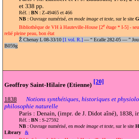
et 338 pp.
Réf. :
BN
: Z-49465 et 466
NB
: Ouvrage numérisé,
en mode image et texte
, sur le site
G
e
Bibliothèque de VH à Hauteville-House [2
étage * I-5] - seu
relié pleine peau, bon état
Ž
Chenay L 08-33/10
[1 vol. R.]
—
“
Ecalle 282-05 —
”
Jou
B059g
[20]
Geoffroy Saint-Hilaire (Etienne)
1838
Notions synthétiques, historiques et physiol
philosophie naturelle
Paris : Denain, (impr. de J. Didot aîné), 1838, i
Réf. :
BN
: S-27592
NB
: Ouvrage numérisé, en
mode image et texte
, sur le site
H
Library
&