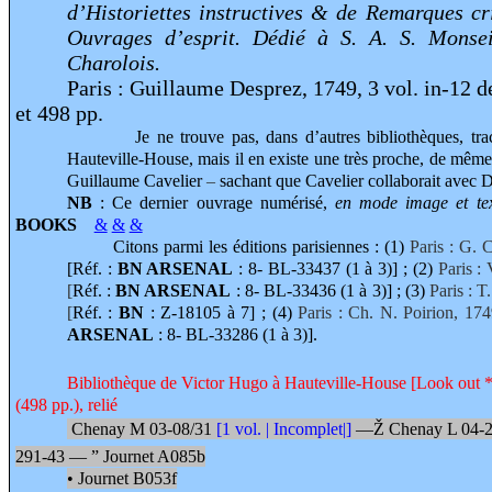
d’Historiettes instructives & de Remarques cri
Ouvrages d’esprit. Dédié à S. A. S. Monse
Charolois.
Paris : Guillaume Desprez, 1749, 3 vol. in-12 
et 498 pp.
Je ne trouve pas, dans d’autres bibliothèques, traces d
Hauteville-House, mais il en existe une très proche, de même d
Guillaume Cavelier
–
sachant que Cavelier collaborait avec 
NB
: Ce dernier ouvrage numérisé,
en mode image et te
BOOKS
&
&
&
Citons parmi les éditions parisiennes : (1)
Paris : G. 
[Réf. :
BN ARSENAL
:
8- BL-33437 (1 à 3)] ; (2)
Paris :
[
Réf. :
BN ARSENAL
:
8- BL-33436 (1 à 3)] ; (3)
Paris : T
[
Réf. :
BN
: Z-18105 à 7] ; (4)
Paris : Ch. N. Poirion, 174
ARSENAL
:
8- BL-33286 (1 à 3)].
Bibliothèque de Victor Hugo à Hauteville-House [Look out * Q
(498 pp.), relié
Chenay M 03-08/31
[1 vol. | Incomplet|]
—
Ž
Chenay L 04-
291-43 —
”
Journet A085b
•
Journet B053f