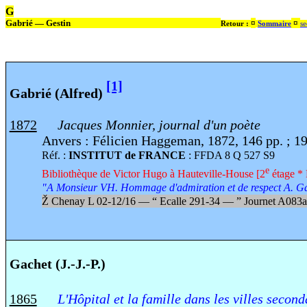
G
Gabrié — Gestin
¤
¤
Retour :
Sommaire
se
[1]
Gabrié (Alfred)
1872
Jacques Monnier, journal d'un poète
Anvers : Félicien Haggeman, 1872, 146 pp. ; 1
Réf. :
INSTITUT de FRANCE
: FFDA 8 Q 527 S9
e
Bibliothèque de Victor Hugo à Hauteville-House [2
étage * 
"A Monsieur VH. Hommage d'admiration et de respect A. G
Ž
Chenay L 02-12/16 —
“
Ecalle 291-34 —
”
Journet A083a
Gachet (J.-J.-P.)
1865
L'Hôpital et la famille dans les villes second