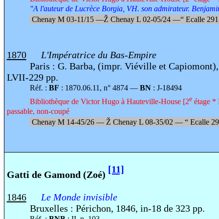
"A l'auteur de Lucrèce Borgia, VH. son admirateur. Benjam
Chenay M 03-11/15 —
Ž
Chenay L 02-05/24 —
“
Ecalle 29
1870
L'Impératrice du Bas-Empire
Paris : G. Barba, (impr. Viéville et Capiomont),
LVII-229 pp.
Réf. :
BF
: 1870.06.11, n° 4874 —
BN
: J-18494
e
Bibliothèque de Victor Hugo à Hauteville-House [2
étage * 
passable, non-coupé
Chenay M 14-45/26 —
Ž
Chenay L 08-35/02 —
“
Ecalle 2
[11]
Gatti de Gamond (Zoé)
1846
Le Monde invisible
Bruxelles : Périchon, 1846, in-18 de 323 pp.
Réf. :
BNB
: II, p. 103