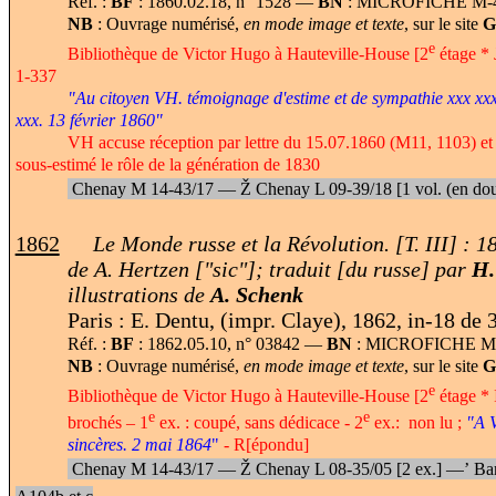
Réf. :
BF
: 1860.02.18, n° 1528 —
BN
: MICROFICHE M-4
NB
: Ouvrage numérisé,
en mode image et texte
, sur le site
G
e
Bibliothèque de Victor Hugo à Hauteville-House [2
étage * 
1-337
"Au citoyen VH. témoignage d'estime et de sympathie xxx xxxx
xxx. 13 février 1860"
VH accuse réception par lettre du 15.07.1860 (M11, 1103) et r
sous-estimé le rôle de la génération de 1830
Chenay M 14-43/17 —
Ž
Chenay L 09-39/18 [1 vol.
(en do
1862
Le Monde russe et la Révolution. [T. III] :
de A. Hertzen ["sic"]; traduit [du russe] par
H.
illustrations de
A. Schenk
Paris : E. Dentu, (impr. Claye), 1862, in-18 de 35
Réf. :
BF
: 1862.05.10, n° 03842 —
BN
: MICROFICHE M-
NB
: Ouvrage numérisé,
en mode image et texte
, sur le site
G
e
Bibliothèque de Victor Hugo à Hauteville-House [2
étage * I
e
e
brochés – 1
ex. : coupé, sans dédicace - 2
ex.: non lu ;
"A 
sincères. 2 mai 1864
"
- R[épondu]
Chenay M 14-43/17 —
Ž
Chenay L 08-35/05 [2 ex.] —
’
Ba