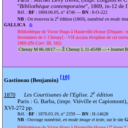
"
Bibliothèque contemporaine
", 1869, in-12 de 
Réf. :
BF
: 1869.06.05, n° 4746 —
BN
: 8-O-222
e
NB
: On trouvera la 2
édition (1869), numérisé
en mode imag
GALLICA
&
Bibliothèque de Victor Hugo à Hauteville-House [Disparu : 
Inventaires de J. Chenay] – VH accusa réception de cet ouvrag
1869 (IN-
Corr
. III, 182)
Chenay M 06-18/17 —
Ž
Chenay L 11-45/08 —
•
Journet 
[10]
Gastineau (Benjamin)
e
1870
Les Courtisanes de l'Eglise. 2
édition
Paris : G. Barba, (impr. Viéville et Capiomont),
XVI-272 pp.
Réf. :
BF
: 1870.03.19, n° 2359 —
BN
: H-14628
NB
: Ouvrage numérisé,
en mode image et texte
, sur le site
G
e
Bibliothèque de Victor Hugo à Hauteville-House [2
étage * 