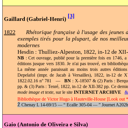
[3]
Gaillard (Gabriel-Henri)
1822
Rhétorique française à l'usage des jeunes 
exemples tirés pour la plupart, de nos meilleu
modernes
Hesdin : Thulliez-Alpeston, 1822, in-12 de XII
NB
: Cet ouvrage, publié pour la première fois en 1746, a
éditions jusque vers 1830. Je n'ai pas trouvé, en bibliothèque
La même année paraissait au moins trois autres éditions 
Depelafol (impr. de Jacab à Versailles), 1822, in-12 de 
1822.02.16 n° 781 —
BN
: X-18507 & (2) Paris : Berqu
pp. & (3) Paris : Tenré, 1822, in-12 de XII-382 pp. Ce derni
mode image et texte
, sur le site
INTERNET ARCHIVE
&
Bibliothèque de Victor Hugo à Hauteville-House [Look out * 
Ž
Chenay L 14-69/15 —
“
Ecalle 305-04 —
”
Journet A202
Gaio (Antonio de Oliveira e Silva)