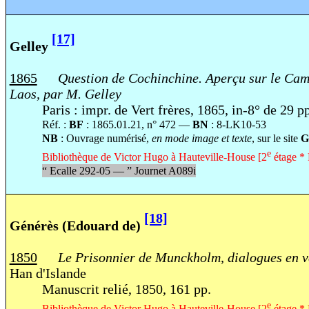
[17]
Gelley
1865
Question de Cochinchine. Aperçu sur le Cam
Laos, par M. Gelley
Paris : impr. de Vert frères, 1865, in-8° de 29 p
Réf. :
BF
: 1865.01.21, n° 472 —
BN
: 8-LK10-53
NB
: Ouvrage numérisé,
en mode image et texte
, sur le site
G
e
Bibliothèque de Victor Hugo à Hauteville-House [2
étage * 
“
Ecalle 292-05 —
”
Journet A089i
[18]
Générès (Edouard de)
1850
Le Prisonnier de Munckholm, dialogues en ver
Han d'Islande
Manuscrit relié, 1850, 161 pp.
e
Bibliothèque de Victor Hugo à Hauteville-House [2
étage *