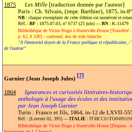
1875
Les Mille
[traduction donnée par l'auteur]
Paris : Ch. Silvain, (impr. Barthier), 1875, in-
NB
: chaque exemplaire de cette édition est numéroté et estam
Réf. :
BF
: 1875.07.03, n° 6737 (25 juin) —
BN
: K-11479
Bibliothèque de Victor Hugo à Hauteville-House [Transféré 
p. 62, # 330] – cartonné, dos de toile blanche
"A l'immortel doyen de la France poétique et républicaine,
de l'auteur"
[7]
Garnier (Jean Joseph Jules)
1864
Ignorances et curiosités littéraires-historique
anthologie à l'usage des écoles et des institutio
par Jean Joseph Garnier
Turin : Franco et fils, 1864, in-12 de LXVII-55
Réf. : [Lorentz 02, 395] —
ITALIE
: IT\IICCU\TO0\09119
Bibliothèque de Victor Hugo à Hauteville-House [Disparu : 
Inventaires de J. Chenay]