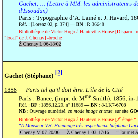
Gachet, … (Lettre à MM. les administrateurs d
d'Issoudun)
Paris : Typographie d’A. Lainé et J. Havard, 18
Réf. : [Lorenz 02, p. 374] —
BN
: R-36648
Bibliothèque de Victor Hugo à Hauteville-House [Disparu : m
"local" de J. Chenay] -broché
Ž
Chenay L 06-18/02
[2]
Gachet (Stéphane)
1856
Paris tel qu'il doit être. L'île de la Cité
me
Paris : Bance, (impr. de M
Smith), 1856, in-1
Réf. :
BF
: 1856.12.20, n° 11685 —
BN
: 8-LK7-6708
NB
: Ouvrage numérisé,
en mode image et texte
, sur site
GO
e
Bibliothèque de Victor Hugo à Hauteville-House [2
étage * 
"A Monsieur VH. Hommage très respectueux. Stéphane Gac
Chenay M 07-20/06 —
Ž
Chenay L 03-17/16 —
”
Journet 