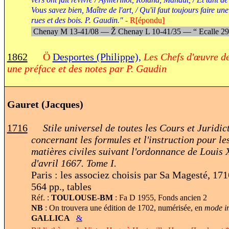
Vous savez bien, Maître de l'art, / Qu'il faut toujours faire u
rues et des bois. P. Gaudin."
- R[épondu]
Chenay M 13-41/08 —
Ž
Chenay L 10-41/35 —
“
Ecalle 2
1862
Ö
Desportes (Philippe),
Les Chefs d'œuvre d
une préface et des notes par P. Gaudin
Gauret (Jacques)
1716
Stile universel de toutes les Cours et Juridi
concernant les formules et l'instruction pour le
matières civiles suivant l'ordonnance de Louis
d'avril 1667. Tome I.
Paris : les associez choisis par Sa Magesté, 1
564 pp., tables
Réf. :
TOULOUSE-BM
: Fa D 1955, Fonds ancien 2
NB
: On trouvera une édition de 1702, numérisée, en
mode im
GALLICA
&