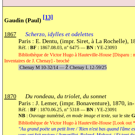
[13]
Gaudin (Paul)
1867
Scherzo, idylles et odelettes
Paris : E. Dentu, (impr. Siret, à La Rochelle), 1
Réf. :
BF
: 1867.08.03, n° 6475 —
BN
: YE-23093
Bibliothèque de Victor Hugo à Hauteville-House [Disparu : 
Inventaires de J. Chenay] - broché
Chenay M 10-32/14 —
Ž
Chenay L 12-59/25
1870
Du rondeau, du triolet, du sonnet
Paris : J. Lemer, (impr. Bonaventure), 1870, in
Réf. :
BF
: 1870.06.25, n° 5318 —
BN
: YE-23091
NB
: Ouvrage numérisé,
en mode image et texte
, sur le site
G
Bibliothèque de Victor Hugo à Hauteville-House [Look out *
"Au grand poëte un petit livre / 'Rien n'est bas quand l'âme es
vers ont fait revivre / Aymerillot, Roland, Mahaut, / Et tant d